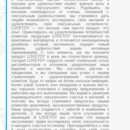
игрушки для удовольствия играют важную роль в
повышении сексуального опыта. Родившись из
желания освободиться от стигмы, связанной с
сексуальным удовольствием, мы стремимся дать
людям возможность исследовать свои желания и
удовлетворять свои сексуальные потребности.
LOVETOY — это больше, чем просто продукт, это
опыт. Ориентируясь на удовлетворение потребностей
клиентов, продукция LOVETOY изготавливается из
креативных материалов и отличается инновационным
дизайном, который, несомненно, подарит новый
уровень удовольствия вашим интимным
переживаниям. С того момента, как вы возьмете
продукт LOVETOY в руки, вы почувствуете разницу.
Сегодня LOVETOY гордится своей глобальной сетью
дистрибьюторов и оптовиков, разделяющих наше
видение и миссию. Мы постоянно растем и
процветаем, и мы связываем наш успех с нашим
стремлением к удовлетворению потребностей
клиентов. Будь то запрос на более сильные вибрации,
более узкий туннель или попадание в нужное место,
мы серьезно относимся к каждому предложению и
работаем над его выполнением. Мы верим в уважение
индивидуального сексуального счастья и желаний, и
поэтому мы всегда стремимся предлагать нашим
клиентам креативные, высококачественные продукты.
Наши продукты создаются с заботой и вниманием к
деталям, и мы всегда ищем пути улучшения и
инноваций. В LOVETOY мы считаем, что каждый
заслуживает права исследовать свою сексуальность
и находить счастье по-своему. Присоединяйтесь к нам
в этом путешествии и откройте для себя силу