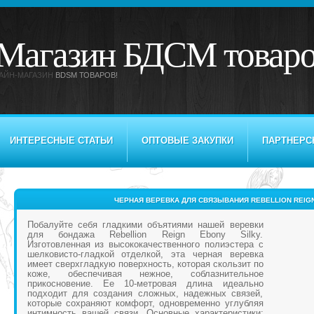
Магазин БДСМ товар
АЙН-МАГАЗИН
BDSM ТОВАРОВ!
ИНТЕРЕСНЫЕ СТАТЬИ
ОПТОВЫЕ ЗАКУПКИ
ПАРТНЕРС
ЧЕРНАЯ ВЕРЕВКА ДЛЯ СВЯЗЫВАНИЯ REBELLION REIG
Побалуйте себя гладкими объятиями нашей веревки
для бондажа Rebellion Reign Ebony Silky.
Изготовленная из высококачественного полиэстера с
шелковисто-гладкой отделкой, эта черная веревка
имеет сверхгладкую поверхность, которая скользит по
коже, обеспечивая нежное, соблазнительное
прикосновение. Ее 10-метровая длина идеально
подходит для создания сложных, надежных связей,
которые сохраняют комфорт, одновременно углубляя
интимность вашей связи. Основные характеристики: