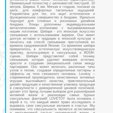
Премиальный полиэстер с шелковистой текстурой. 10
метров. Ширина: 6 мм. Мягкая и гладкая, похожая на
шелк, для комфортных тактильных ощущений.
Разработана для тех, кто ищет эстетическое и
функциональное совершенство в бондаже. Идеально
подходит для сложных и роскошных дизайнов
бондажа. Концы дополнены индивидуальными
металлическими колпачками с выгравированным
нашим логотипом. Шибари - это японская искусство
связывания с использованием веревок. Оно имеет
долгую историю и традицию в японской культуре и
началось как способ связывания преступников во
времена средневековой Японии. Со временем шибари
превратилось в эстетическую искусствоведческую
практику, используемую в сексуальных и BDSM-
сценах. Шибари представляет собой технику
связывания, которая уделяет внимание эстетике,
красоте и созданию эмоциональной связи между
партнерами. Оно может включать различные типы
узлов и техник, создавая определенные паттерны и
эффекты на теле связанного человека. Lovetoy –
современный производитель качественных интимных
игрушек высочайшего качества, привлекательный
дизайн продукции и качественная упаковка продукции
в совокупности с демократичной ценовой политикой,
делает этот бренд лучшим выбором для разнообразия
интимной жизни и реализации самых бурных
сексуальных фантазий! LOVETOY была основана с
верой в то, что каждый имеет право исследовать и
выражать свои сексуальные желания и счастье. Мы
понимаем, что сексуальность является естественной
и неотъемлемой частью человеческой жизни, и