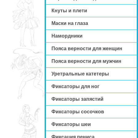
Кнуты и плети
Маски на глаза
Намордники
Пояса верности для женщин
Пояса верности для мужчин
Уретральные катетеры
Фиксаторы для ног
Фиксаторы запястий
Фиксаторы сосочков
Фиксаторы шеи
Фиксация пениса