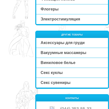
Флогеры
Электростимуляция
ДРУГИЕ ТОВАРЫ
Аксессуары для груди
Вакуумные массажеры
Виниловое белье
Секс куклы
Секс сувениры
КОНТАКТЫ
(044) 353-55-33