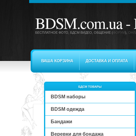
BDSM.com.ua -
БЕСПЛАТНОЕ ФОТО, БДСМ ВИДЕО
, ОБЩЕНИЕ (
ФОРУМ
),
ОНЛ
ВАША КОРЗИНА
ДОСТАВКА И ОПЛАТА
БДСМ ТОВАРЫ
BDSM наборы
BDSM одежда
Бандажи
Веревки для бондажа