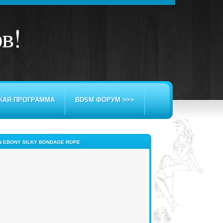
ов
!
КАЯ ПРОГРАММА
BDSM ФОРУМ >>>
N EBONY SILKY BONDAGE ROPE