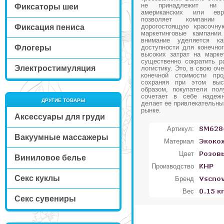
не принадлежит ни 
Фиксаторы шеи
американских или евр
позволяет компании
дорогостоящую красочну
Фиксация пениса
маркетинговые кампании
внимание уделяется к
Флогеры
доступности для конечног
высоких затрат на марке
существенно сократить р
Электростимуляция
логистику. Это, в свою оч
конечной стоимости про
сохраняя при этом выс
образом, покупатели пол
сочетает в себе надежн
ДРУГИЕ ТОВАРЫ
делает ее привлекательны
рынке.
Аксессуары для груди
Артикул:
Вакуумные массажеры
Материал
Цвет
Виниловое белье
Производство
Секс куклы
Бренд
Вес
Секс сувениры