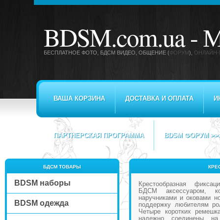
BDSM.com.ua -
М
БЕСПЛАТНОЕ ФОТО, БДСМ ВИДЕО
, ОБЩЕНИЕ (
ФОРУМ
),
ОНЛАЙН-
ВАША КОРЗИНА
ДОСТАВКА И ОПЛАТА
И
ПАРТНЕРСКАЯ ПРОГРАММА
BDSM ФОРУМ >>
БДСМ ТОВАРЫ
КРЕ
BDSM наборы
Крестообразная фиксац
БДСМ аксессуаром, к
наручниками и оковами н
BDSM одежда
поддержку любителям рол
Четыре коротких ремешк
надежно соединены на