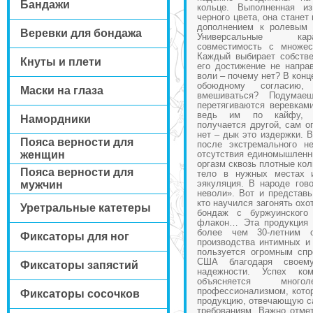
Бандажи
кольце. Выполненная из
черного цвета, она стане
дополнением к ролевым 
Веревки для бондажа
Универсальные кар
совместимость с множес
Каждый выбирает собстве
Кнуты и плети
его достижение не напра
воли – почему нет? В конц
обоюдному согласию,
Маски на глаза
вмешиваться? Подумае
перетягиваются веревкам
ведь им по кайфу, ор
Намордники
получается другой, сам о
нет – дык это издержки. 
Пояса верности для
после экстремального н
женщин
отсутствия единомышленни
оргазм сквозь плотные ко
Пояса верности для
тело в нужных местах 
эякуляция. В народе гово
мужчин
неволи». Вот и представь
кто научился загонять охо
Уретральные катетеры
бондаж с буржуинского
флакон… Эта продукция 
более чем 30-летним 
Фиксаторы для ног
производства интимных и
пользуется огромным сп
США благодаря своем
Фиксаторы запястий
надежности. Успех ко
объясняется мно
профессионализмом, котор
Фиксаторы сосочков
продукцию, отвечающую с
требованиям. Важно отмет