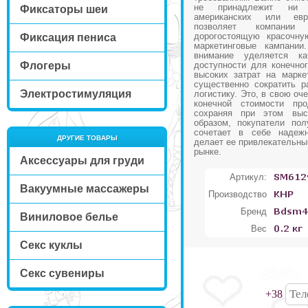
не принадлежит ни 
Фиксаторы шеи
американских или евр
позволяет компании
дорогостоящую красочну
Фиксация пениса
маркетинговые кампании
внимание уделяется к
Флогеры
доступности для конечног
высоких затрат на марке
существенно сократить р
Электростимуляция
логистику. Это, в свою оч
конечной стоимости про
сохраняя при этом выс
образом, покупатели пол
сочетает в себе надежн
ДРУГИЕ ТОВАРЫ
делает ее привлекательны
рынке.
Аксессуары для груди
Артикул:
Вакуумные массажеры
Производство
Бренд
Виниловое белье
Вес
Секс куклы
Секс сувениры