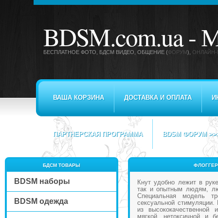
BDSM.com.ua -
М
БЕСПЛАТНОЕ ФОТО, БДСМ ВИДЕО
, ОБЩЕНИЕ (
ФОРУМ
),
ОНЛАЙН-
ВАША КОРЗИНА
ДОСТАВКА И ОПЛАТА
И
ПАРТНЕРСКАЯ ПРОГРАММА
BDSM ФОРУМ >>
БДСМ ТОВАРЫ
ФЛОГГЕР
BDSM наборы
Кнут удобно лежит в руке
так и опытным людям, л
Специальная модель тр
BDSM одежда
сексуальной стимуляции. P
из высококачественной и
мягкой, нетоксичной и б