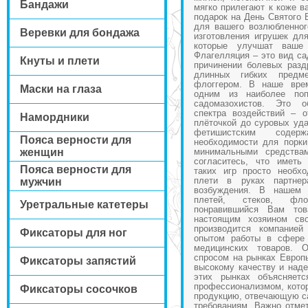
Бандажи
мягко прилегают к коже в
подарок на День Святого 
для вашего возлюбленног
Веревки для бондажа
изготовления игрушек дл
которые улучшат ваше 
Флагелляция – это вид са
Кнуты и плети
причинении болевых разд
длинных гибких предм
флоггером. В наше вре
Маски на глаза
одним из наиболее поп
садомазохистов. Это о
спектра воздействий – о
Намордники
плёточкой до суровых уда
фетишистским содер
Пояса верности для
необходимости для порки
женщин
минимальными средства
согласитесь, что иметь
Пояса верности для
таких игр просто необх
плети в руках партнер
мужчин
возбуждения. В нашем 
плетей, стеков, фло
Уретральные катетеры
понравившийся Вам тов
настоящим хозяином сво
производится компание
Фиксаторы для ног
опытом работы в сфере 
медицинских товаров. 
спросом на рынках Европ
Фиксаторы запястий
высокому качеству и наде
этих рынках объясняет
профессионализмом, котор
Фиксаторы сосочков
продукцию, отвечающую с
требованиям. Важно отмет