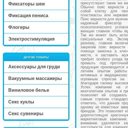
присутствуют такие же в
Фиксаторы шеи
Обычно пояс верности 
собой клетку для пени
пластмассы или нержаве
Фиксация пениса
Пояс верности для мужчин
надежный фиксатор 
Флогеры
психологического успо
женщин главное чтобы му
Так же может быть испо
Электростимуляция
сексуальных игр. Экспе
разному, главное включ
закрепив пояс верности
помощи замочка а ключ
месте, и заставить му
ДРУГИЕ ТОВАРЫ
требует особого ухода за
промыть под проточн
Аксессуары для груди
продукция производится 
летним опытом работы
интимных и медицинских
Вакуумные массажеры
огромным спросом на
благодаря своему высоко
Успех компании на эт
Виниловое белье
многолетним опытом и пр
позволяет ей создават
самым строгим стандарт
Секс куклы
отметить, что данная пр
одному из известных аме
брендов. Это позволяет к
Секс сувениры
дорогостоящую красочну
маркетинговые кампании
внимание уделяется к
доступности для конечног