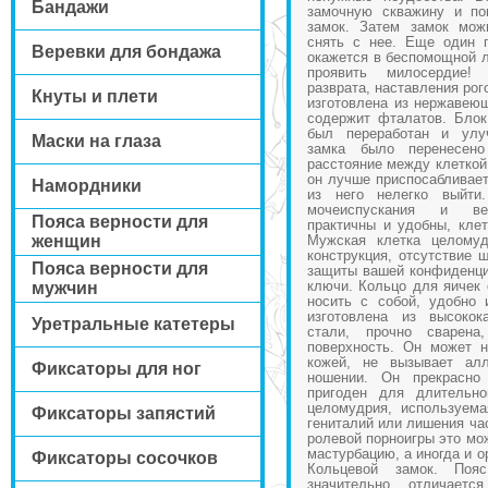
Бандажи
замочную скважину и по
замок. Затем замок мож
снять с нее. Еще один 
Веревки для бондажа
окажется в беспомощной л
проявить милосердие!
разврата, наставления рог
Кнуты и плети
изготовлена из нержавеющ
содержит фталатов. Блок
был переработан и улу
Маски на глаза
замка было перенесено
расстояние между клеткой
он лучше приспосабливает
Намордники
из него нелегко выйти
мочеиспускания и вен
Пояса верности для
практичны и удобны, клет
женщин
Мужская клетка целомуд
конструкция, отсутствие 
Пояса верности для
защиты вашей конфиденци
ключи. Кольцо для яичек 
мужчин
носить с собой, удобно 
изготовлена из высокок
Уретральные катетеры
стали, прочно сварена
поверхность. Он может н
кожей, не вызывает ал
Фиксаторы для ног
ношении. Он прекрасно
пригоден для длительно
целомудрия, используем
Фиксаторы запястий
гениталий или лишения ча
ролевой порноигры это мо
мастурбацию, а иногда и о
Фиксаторы сосочков
Кольцевой замок. Поя
значительно отличает