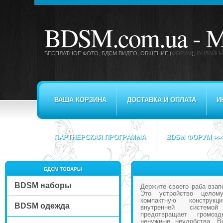
BDSM.com.ua -
М
БЕСПЛАТНОЕ ФОТО, БДСМ ВИДЕО
, ОБЩЕНИЕ (
ФОРУМ
),
ОНЛАЙН-
ВАША КОРЗИНА
ДОСТАВКА И ОПЛАТА
И
ПАРТНЕРСКАЯ ПРОГРАММА
BDSM ФОРУМ >>
БДСМ ТОВАРЫ
BDSM наборы
Держите своего раба взап
Это устройство целом
компактную конструк
BDSM одежда
внутренней системой
предотвращает громо
ненужные неудобства. В