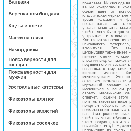
Бандажи
пожелаете. Их свобода на
вашим контролем и кома
одном шаге от вопло
Веревки для бондажа
классическая черная клет
тремя кольцами и фун
поставляется со съе
Кнуты и плети
устанавливается на место
чтобы члену было достато
устроиться, и чтобы он 
Маски на глаза
Клетка изготовлена из о
нейлонового материала
влюбиться. Это заме
Намордники
целомудрия также имеет к
птичьей клетки, котора
Пояса верности для
внешний вид. Он может л
женщин
подчиненного и заставить
навязываете ему свои д
Пояса верности для
кончике имеется бо
мочеиспускания. Это н
мужчин
оставляет возможности д
идеальный вариант из
Уретральные катетеры
имеющихся в вашем рас
своему маленькому са
следует. Ношение этого
Фиксаторы для ног
попыток завоевать ваше 
придется обернуть их 
приказывая им носить это
Фиксаторы запястий
вас. В контрольном списке
чтобы вы могли обдумать
этого продукта, так что х
Фиксаторы сосочков
начинайте игру! Мужско
целомудрия из смолы. У