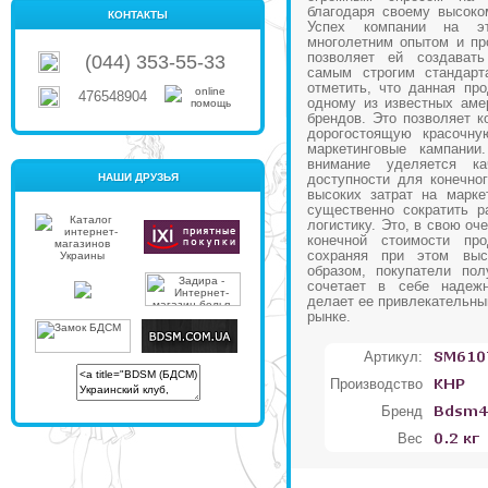
благодаря своему высоко
КОНТАКТЫ
Успех компании на эт
многолетним опытом и пр
позволяет ей создават
(044) 353-55-33
самым строгим стандарт
отметить, что данная пр
476548904
одному из известных аме
брендов. Это позволяет к
дорогостоящую красочну
маркетинговые кампании
внимание уделяется к
НАШИ ДРУЗЬЯ
доступности для конечног
высоких затрат на марке
существенно сократить р
логистику. Это, в свою оч
конечной стоимости про
сохраняя при этом выс
образом, покупатели пол
сочетает в себе надежн
делает ее привлекательны
рынке.
Артикул:
Производство
Бренд
Вес