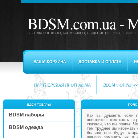
BDSM.com.ua -
М
БЕСПЛАТНОЕ ФОТО, БДСМ ВИДЕО
, ОБЩЕНИЕ (
ФОРУМ
),
ОНЛАЙН-
ВАША КОРЗИНА
ДОСТАВКА И ОПЛАТА
И
ПАРТНЕРСКАЯ ПРОГРАММА
BDSM ФОРУМ >>
БДСМ ТОВАРЫ
ПОЯС 
BDSM наборы
Как вы думаете, если п
повысится жесткость и
сказали, что вы правы. Ч
BDSM одежда
тем труднее им избежать 
больше они будут стар
шансов заманить их в л