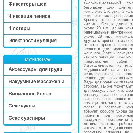
высококачественной 
Фиксаторы шеи
безопасен для длител
комплекте 1 клетка, 3 кол
комплекте кольцо 3 разме
Фиксация пениса
Крышку головки можно с
чистить. Общая длина о
Флогеры
около 20 мм, длина кры
Минимальный внутренний 
около 29 мм, минималь
Электростимуляция
другой стороны - около 
головки крышки состав
верности для мужчин зн
женского. Хотя и присутс
как и у женщин. Обычно 
ДРУГИЕ ТОВАРЫ
представляет собой
Изготавливается из пла
Аксессуары для груди
медицинской стали. Пояс 
использоваться как над
пениса для психологиче
Вакуумные массажеры
Ведь для женщин главное
сторону. Так же может быт
для сексуальных игр. Экс
Виниловое белье
разному, главное включ
закрепив пояс верности
помощи замочка а ключ
Секс куклы
месте, и заставить му
требует особого ухода за
промыть под проточн
Секс сувениры
продукция производится 
летним опытом работы
интимных и медицинских
огромным спросом на