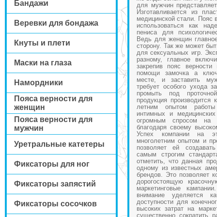
Бандажи
для мужчин представляет
Изготавливается из пла
медицинской стали. Пояс 
Веревки для бондажа
использоваться как над
пениса для психологиче
Ведь для женщин главное
Кнуты и плети
сторону. Так же может быт
для сексуальных игр. Экс
разному, главное включ
Маски на глаза
закрепив пояс верности
помощи замочка а ключ
месте, и заставить му
Намордники
требует особого ухода за
промыть под проточн
Пояса верности для
продукция производится 
женщин
летним опытом работы
интимных и медицинских
Пояса верности для
огромным спросом на
благодаря своему высоко
мужчин
Успех компании на эт
многолетним опытом и пр
Уретральные катетеры
позволяет ей создават
самым строгим стандарт
отметить, что данная пр
Фиксаторы для ног
одному из известных аме
брендов. Это позволяет к
дорогостоящую красочну
Фиксаторы запястий
маркетинговые кампании
внимание уделяется к
доступности для конечног
Фиксаторы сосочков
высоких затрат на марке
существенно сократить р