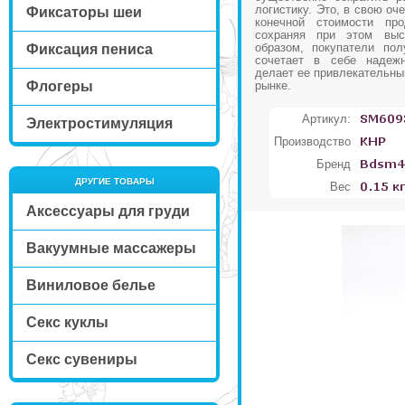
логистику. Это, в свою оч
Фиксаторы шеи
конечной стоимости про
сохраняя при этом выс
образом, покупатели пол
Фиксация пениса
сочетает в себе надежн
делает ее привлекательны
Флогеры
рынке.
Артикул:
Электростимуляция
Производство
Бренд
ДРУГИЕ ТОВАРЫ
Вес
Аксессуары для груди
Вакуумные массажеры
Виниловое белье
Секс куклы
Секс сувениры