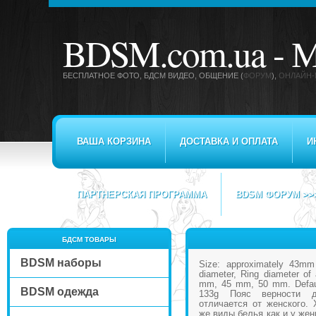
BDSM.com.ua -
М
БЕСПЛАТНОЕ ФОТО, БДСМ ВИДЕО
, ОБЩЕНИЕ (
ФОРУМ
),
ОНЛАЙН-
ВАША КОРЗИНА
ДОСТАВКА И ОПЛАТА
И
ПАРТНЕРСКАЯ ПРОГРАММА
BDSM ФОРУМ >>
БДСМ ТОВАРЫ
BDSM наборы
Size: approximately 43mm
diameter, Ring diameter of
mm, 45 mm, 50 mm. Defaul
BDSM одежда
133g Пояс верности д
отличается от женского. 
же виды белья как и у же