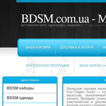
BDSM.com.ua -
М
БЕСПЛАТНОЕ ФОТО, БДСМ ВИДЕО
, ОБЩЕНИЕ (
ФОРУМ
),
ОНЛАЙН-
ВАША КОРЗИНА
ДОСТАВКА И ОПЛАТА
И
ПАРТНЕРСКАЯ ПРОГРАММА
BDSM ФОРУМ >>
БДСМ ТОВАРЫ
Л
BDSM наборы
Латексные высокие носк
Five Fingers Socks — э
аксессуар, выполненны
BDSM одежда
латекса. Материал отлич
эластичностью и долгов
изделие надолго сохраняе