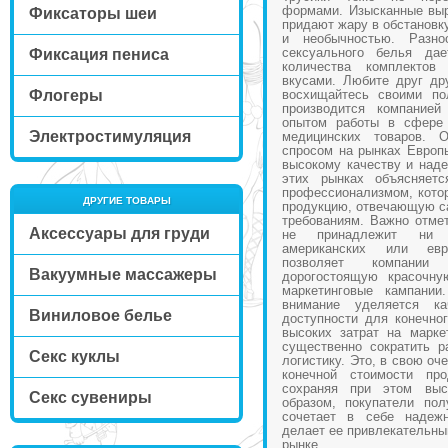
формами. Изысканные выр
Фиксаторы шеи
придают жару в обстановк
и необычностью. Разн
сексуального белья да
Фиксация пениса
количества комплекто
вкусами. Любите друг др
Флогеры
восхищайтесь своими по
производится компание
опытом работы в сфере 
Электростимуляция
медицинских товаров. 
спросом на рынках Европ
высокому качеству и наде
этих рынках объясняет
профессионализмом, котор
ДРУГИЕ ТОВАРЫ
продукцию, отвечающую с
требованиям. Важно отмет
Аксессуары для груди
не принадлежит ни 
американских или евр
позволяет компании
Вакуумные массажеры
дорогостоящую красочну
маркетинговые кампании
внимание уделяется к
Виниловое белье
доступности для конечног
высоких затрат на марке
существенно сократить р
Секс куклы
логистику. Это, в свою оч
конечной стоимости про
сохраняя при этом выс
Секс сувениры
образом, покупатели пол
сочетает в себе надежн
делает ее привлекательны
рынке.