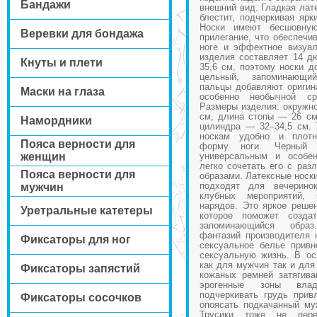
Бандажи
внешний вид. Гладкая лат
блестит, подчеркивая ярк
Носки имеют бесшовную
Веревки для бондажа
прилегание, что обеспечи
ноге и эффектное визуа
изделия составляет 14 д
Кнуты и плети
35,6 см, поэтому носки д
цельный, запоминающи
пальцы добавляют оригин
Маски на глаза
особенно необычной ср
Размеры изделия: окружно
см, длина стопы — 26 см
Намордники
цилиндра — 32–34,5 см. 
носкам удобно и плотн
Пояса верности для
форму ноги. Черный 
женщин
универсальным и особе
легко сочетать его с ра
Пояса верности для
образами. Латексные носк
подходят для вечеринок
мужчин
клубных мероприятий, 
нарядов. Это яркое реше
Уретральные катетеры
которое поможет созда
запоминающийся образ
фантазий производителя 
Фиксаторы для ног
сексуальное белье привн
сексуальную жизнь. В ос
как для мужчин так и для
Фиксаторы запястий
кожаных ремней затягив
эрогенные зоны влад
подчеркивать грудь прив
Фиксаторы сосочков
опоясать подкачанный му
Трусики тоже не пере