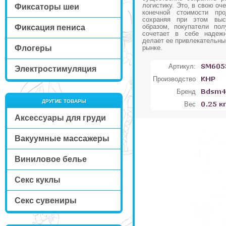
логистику. Это, в свою оч
Фиксаторы шеи
конечной стоимости про
сохраняя при этом выс
образом, покупатели пол
Фиксация пениса
сочетает в себе надежн
делает ее привлекательны
Флогеры
рынке.
Артикул:
Электростимуляция
Производство
Бренд
ДРУГИЕ ТОВАРЫ
Вес
Аксессуары для груди
Вакуумные массажеры
Виниловое белье
Секс куклы
Секс сувениры