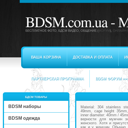
BDSM.com.ua -
М
БЕСПЛАТНОЕ ФОТО, БДСМ ВИДЕО
, ОБЩЕНИЕ (
ФОРУМ
),
ОНЛАЙН-
ВАША КОРЗИНА
ДОСТАВКА И ОПЛАТА
И
ПАРТНЕРСКАЯ ПРОГРАММА
BDSM ФОРУМ >>
БДСМ ТОВАРЫ
BDSM наборы
Material: 304 stainless st
49mm, cage height 35mm, 
inner diameter: 40mm / 45
BDSM одежда
верности для мужчин зн
женского. Хотя и присутс
как и у женщин. Обычно 