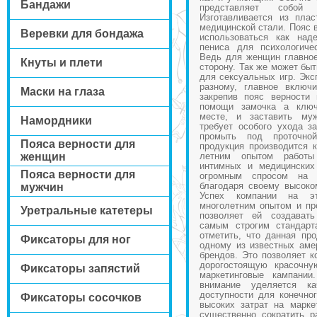
Бандажи
представляет собой
Изготавливается из пла
медицинской стали. Пояс 
Веревки для бондажа
использоваться как над
пениса для психологиче
Ведь для женщин главное
Кнуты и плети
сторону. Так же может быт
для сексуальных игр. Экс
разному, главное включ
Маски на глаза
закрепив пояс верности
помощи замочка а ключ
месте, и заставить му
Намордники
требует особого ухода за
промыть под проточн
Пояса верности для
продукция производится 
женщин
летним опытом работы
интимных и медицинских
Пояса верности для
огромным спросом на
благодаря своему высоко
мужчин
Успех компании на эт
многолетним опытом и пр
Уретральные катетеры
позволяет ей создават
самым строгим стандарт
отметить, что данная пр
Фиксаторы для ног
одному из известных аме
брендов. Это позволяет к
дорогостоящую красочну
Фиксаторы запястий
маркетинговые кампании
внимание уделяется к
доступности для конечног
Фиксаторы сосочков
высоких затрат на марке
существенно сократить р