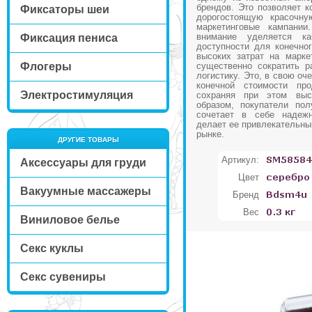
брендов. Это позволяет к
Фиксаторы шеи
дорогостоящую красочну
маркетинговые кампании
внимание уделяется к
Фиксация пениса
доступности для конечног
высоких затрат на марке
Флогеры
существенно сократить р
логистику. Это, в свою оч
конечной стоимости про
Электростимуляция
сохраняя при этом выс
образом, покупатели пол
сочетает в себе надежн
делает ее привлекательны
рынке.
ДРУГИЕ ТОВАРЫ
Артикул:
Аксессуары для груди
Цвет
Вакуумные массажеры
Бренд
Вес
Виниловое белье
Секс куклы
Секс сувениры