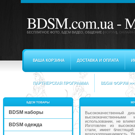
BDSM.com.ua -
М
БЕСПЛАТНОЕ ФОТО, БДСМ ВИДЕО
, ОБЩЕНИЕ (
ФОРУМ
),
ОНЛАЙН-
ВАША КОРЗИНА
ДОСТАВКА И ОПЛАТА
И
ПАРТНЕРСКАЯ ПРОГРАММА
BDSM ФОРУМ >>
БДСМ ТОВАРЫ
МУ
BDSM наборы
Высококачественный ди
высококачественными
использовании, не влияе
BDSM одежда
Изготовлен из высокок
стали, имеет блестящи
воздухопроницаемость. Уд