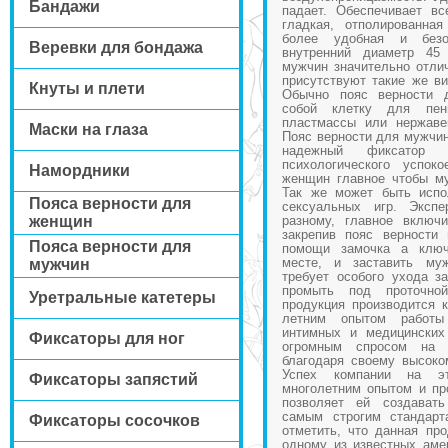
Бандажи
падает. Обеспечивает вс
гладкая, отполированная
более удобная и безо
Веревки для бондажа
внутренний диаметр 45
мужчин значительно отлич
присутствуют такие же в
Кнуты и плети
Обычно пояс верности 
собой клетку для пени
пластмассы или нержаве
Маски на глаза
Пояс верности для мужчин
надежный фиксатор 
психологического успо
Намордники
женщин главное чтобы му
Так же может быть испо
Пояса верности для
сексуальных игр. Экспе
женщин
разному, главное включ
закрепив пояс верности
Пояса верности для
помощи замочка а ключ
месте, и заставить му
мужчин
требует особого ухода за
промыть под проточн
Уретральные катетеры
продукция производится 
летним опытом работы
интимных и медицинских
Фиксаторы для ног
огромным спросом на
благодаря своему высоко
Успех компании на эт
Фиксаторы запястий
многолетним опытом и пр
позволяет ей создават
самым строгим стандарт
Фиксаторы сосочков
отметить, что данная пр
одному из известных аме