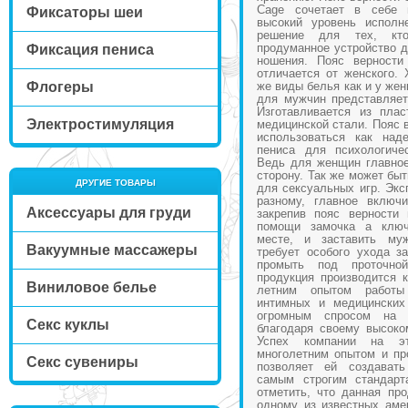
Cage сочетает в себе п
Фиксаторы шеи
высокий уровень исполн
решение для тех, кт
продуманное устройство д
Фиксация пениса
ношения. Пояс верности
отличается от женского. 
Флогеры
же виды белья как и у же
для мужчин представляет
Изготавливается из пла
Электростимуляция
медицинской стали. Пояс 
использоваться как над
пениса для психологиче
Ведь для женщин главное
сторону. Так же может быт
ДРУГИЕ ТОВАРЫ
для сексуальных игр. Экс
разному, главное включ
Аксессуары для груди
закрепив пояс верности
помощи замочка а ключ
месте, и заставить му
Вакуумные массажеры
требует особого ухода за
промыть под проточн
продукция производится 
Виниловое белье
летним опытом работы
интимных и медицинских
огромным спросом на
Секс куклы
благодаря своему высоко
Успех компании на эт
многолетним опытом и пр
Секс сувениры
позволяет ей создават
самым строгим стандарт
отметить, что данная пр
одному из известных аме