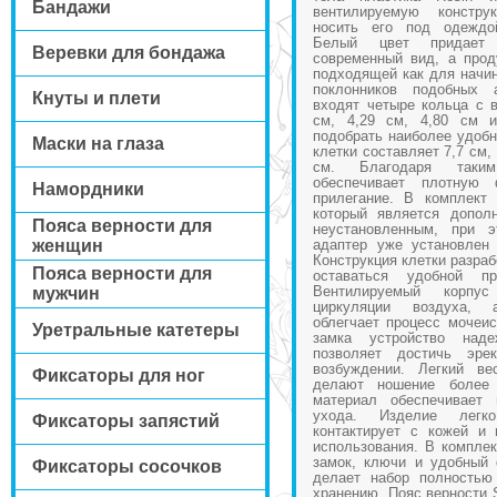
Бандажи
вентилируемую констру
носить его под одеждой
Белый цвет придает
Веревки для бондажа
современный вид, а про
подходящей как для начи
поклонников подобных 
Кнуты и плети
входят четыре кольца с 
см, 4,29 см, 4,80 см и
подобрать наиболее удобн
Маски на глаза
клетки составляет 7,7 см,
см. Благодаря таким
обеспечивает плотную
Намордники
прилегание. В комплект 
который является допол
Пояса верности для
неустановленным, при э
женщин
адаптер уже установлен 
Конструкция клетки разраб
Пояса верности для
оставаться удобной п
Вентилируемый корпус
мужчин
циркуляции воздуха, 
облегчает процесс мочеис
Уретральные катетеры
замка устройство над
позволяет достичь эре
возбуждении. Легкий ве
Фиксаторы для ног
делают ношение более
материал обеспечивает 
ухода. Изделие легко
Фиксаторы запястий
контактирует с кожей и 
использования. В комплек
замок, ключи и удобный 
Фиксаторы сосочков
делает набор полностью
хранению. Пояс верности S