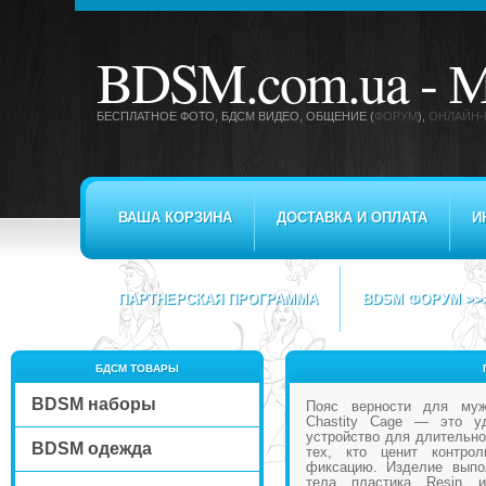
BDSM.com.ua -
М
БЕСПЛАТНОЕ ФОТО, БДСМ ВИДЕО
, ОБЩЕНИЕ (
ФОРУМ
),
ОНЛАЙН-
ВАША КОРЗИНА
ДОСТАВКА И ОПЛАТА
И
ПАРТНЕРСКАЯ ПРОГРАММА
BDSM ФОРУМ >>
БДСМ ТОВАРЫ
BDSM наборы
Пояс верности для муж
Chastity Cage — это у
устройство для длительно
BDSM одежда
тех, кто ценит контро
фиксацию. Изделие выпо
тела пластика Resin 