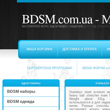
BDSM.com.ua -
М
БЕСПЛАТНОЕ ФОТО, БДСМ ВИДЕО
, ОБЩЕНИЕ (
ФОРУМ
),
ОНЛАЙН-
ВАША КОРЗИНА
ДОСТАВКА И ОПЛАТА
И
ПАРТНЕРСКАЯ ПРОГРАММА
BDSM ФОРУМ >>
БДСМ ТОВАРЫ
STAINLESS
BDSM наборы
Stainless steel scrotum we
heavy ball stretcher male M
Weight :about 331g.
BDSM одежда
используются в для надеж
яичек. Разные способы
заставляют искать но