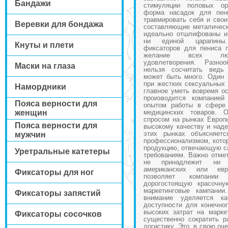
Бандажи
стимуляции половых ор
форма насадок для пен
травмировать себя и свои
Веревки для бондажа
составляющие металическ
идеально отшлифованы и
ни единой царапины.
Кнуты и плети
фиксаторов для пениса 
желание всех люби
удовлетворения. Разно
Маски на глаза
нельзя сосчитать ведь 
может быть много. Один 
при жестких сексуальных 
Намордники
главное уметь вовремя ос
производится компание
Пояса верности для
опытом работы в сфере 
женщин
медицинских товаров. 
спросом на рынках Европ
Пояса верности для
высокому качеству и наде
этих рынках объясняет
мужчин
профессионализмом, котор
продукцию, отвечающую с
Уретральные катетеры
требованиям. Важно отмет
не принадлежит ни 
американских или евр
Фиксаторы для ног
позволяет компании
дорогостоящую красочну
маркетинговые кампании
Фиксаторы запястий
внимание уделяется к
доступности для конечног
высоких затрат на марке
Фиксаторы сосочков
существенно сократить р
логистику. Это, в свою оч