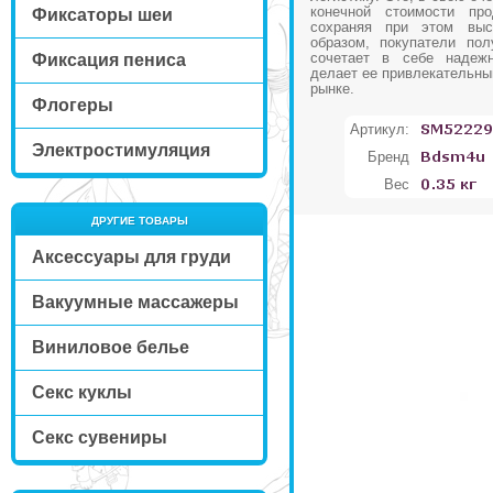
конечной стоимости про
Фиксаторы шеи
сохраняя при этом выс
образом, покупатели пол
сочетает в себе надежн
Фиксация пениса
делает ее привлекательны
рынке.
Флогеры
Артикул:
Электростимуляция
Бренд
Вес
ДРУГИЕ ТОВАРЫ
Аксессуары для груди
Вакуумные массажеры
Виниловое белье
Секс куклы
Секс сувениры