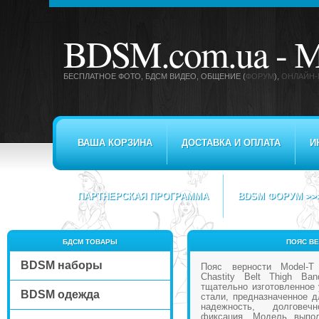
BDSM.com.ua -
М
БЕСПЛАТНОЕ ФОТО, БДСМ ВИДЕО
, ОБЩЕНИЕ (
ФОРУМ
),
ОНЛАЙН-
ВАША КОРЗИНА
ДОСТАВКА И ОПЛАТА
И
ПАРТНЕРСКАЯ ПРОГРАММА
BDSM ФОРУМ >>
БДСМ ТОВАРЫ
ПОЯС ВЕ
BDSM наборы
Пояс верности Model-T 
Chastity Belt Thigh Ba
тщательно изготовленное 
BDSM одежда
стали, предназначенное 
надежность, долгове
фиксация. Модель выпо