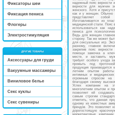
надежный пояс верности и
Фиксаторы шеи
верности для мужчин зн
женского. Хотя и присутс
как и у женщин. Обычно 
Фиксация пениса
представляет собой
Изготавливается из пла
Флогеры
медицинской стали. Пояс 
использоваться как над
пениса для психологиче
Электростимуляция
Ведь для женщин главное
сторону. Так же может быт
для сексуальных игр. Экс
разному, главное включ
закрепив пояс верности
ДРУГИЕ ТОВАРЫ
помощи замочка а ключ
месте, и заставить му
Аксессуары для груди
требует особого ухода за
промыть под проточн
продукция производится 
Вакуумные массажеры
летним опытом работы
интимных и медицинских
огромным спросом на
Виниловое белье
благодаря своему высоко
Успех компании на эт
многолетним опытом и пр
Секс куклы
позволяет ей создават
самым строгим стандарт
отметить, что данная пр
Секс сувениры
одному из известных аме
брендов. Это позволяет к
дорогостоящую красочну
маркетинговые кампании