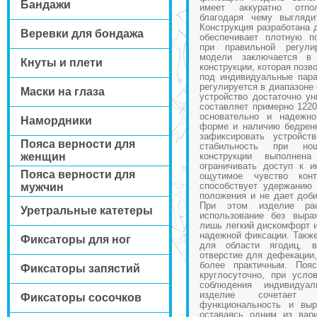
Бандажи
имеет аккуратно отпол
благодаря чему выгляди
Конструкция разработана 
Веревки для бондажа
обеспечивает плотную п
при правильной регули
модели заключается в 
Кнуты и плети
конструкции, которая позв
под индивидуальные пара
регулируется в диапазоне 
Маски на глаза
устройство достаточно у
составляет примерно 1220
основательно и надежно
Намордники
форме и наличию бедренн
зафиксировать устройс
Пояса верности для
стабильность при но
женщин
конструкции выполнен
ограничивать доступ к и
Пояса верности для
ощутимое чувство конт
способствует удержанию 
мужчин
положения и не дает доби
При этом изделие рас
Уретральные катетеры
использование без выра
лишь легкий дискомфорт и
надежной фиксации. Такж
Фиксаторы для ног
для области ягодиц, в
отверстие для дефекации,
более практичным. Поя
Фиксаторы запястий
круглосуточно, при усло
соблюдения индивидуал
изделие сочетает
Фиксаторы сосочков
функциональность и выр
оставаясь одним из вар