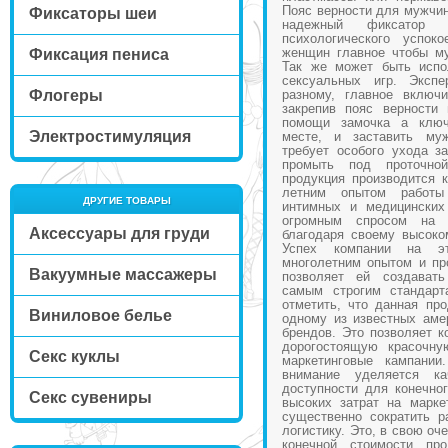
Пояс верности для мужчин
Фиксаторы шеи
надежный фиксатор 
психологического успо
женщин главное чтобы му
Фиксация пениса
Так же может быть испо
сексуальных игр. Экспе
Флогеры
разному, главное включ
закрепив пояс верности
помощи замочка а ключ
Электростимуляция
месте, и заставить му
требует особого ухода за
промыть под проточн
продукция производится 
летним опытом работы
ДРУГИЕ ТОВАРЫ
интимных и медицинских
огромным спросом на
Аксессуары для груди
благодаря своему высоко
Успех компании на эт
многолетним опытом и пр
Вакуумные массажеры
позволяет ей создават
самым строгим стандарт
отметить, что данная пр
Виниловое белье
одному из известных аме
брендов. Это позволяет к
дорогостоящую красочну
Секс куклы
маркетинговые кампании
внимание уделяется к
доступности для конечног
Секс сувениры
высоких затрат на марке
существенно сократить р
логистику. Это, в свою оч
конечной стоимости про