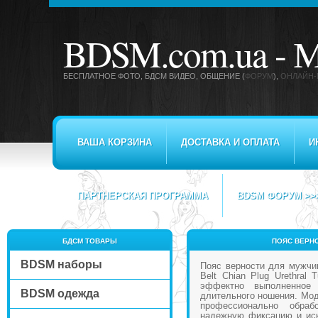
BDSM.com.ua -
М
БЕСПЛАТНОЕ ФОТО, БДСМ ВИДЕО
, ОБЩЕНИЕ (
ФОРУМ
),
ОНЛАЙН-
ВАША КОРЗИНА
ДОСТАВКА И ОПЛАТА
И
ПАРТНЕРСКАЯ ПРОГРАММА
BDSM ФОРУМ >>
БДСМ ТОВАРЫ
ПОЯС ВЕРНО
BDSM наборы
Пояс верности для мужчин
Belt Chian Plug Urethral
эффектно выполненное 
BDSM одежда
длительного ношения. Мод
профессионально обраб
надежную фиксацию и иск