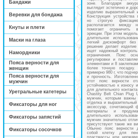
Бандажи
зоне. Благодаря аккур
выглядит эстетично и доро
изделию выразительный 
Веревки для бондажа
Конструкция устройства 
но строгую фиксаци
располагается между н
Кнуты и плети
помогает ограничить в
эрекции. При этом модель
длительное использован
Маски на глаза
легкий дискомфорт без
решение делает изделие
ищет надежный контроль
Намордники
ограничения. Пояс ос
регулировки и поставля
Пояса верности для
элементами и 8 заклепкам
женщин
более точную посадку.
примерно 980 г, что подче
Пояса верности для
и прочность. Изготовлен
этот пояс верности отл
мужчин
устойчивостью к износу 
для длительного контакта
Уретральные катетеры
Chastity Belt Chian Plug 
мужчин, которым важны 
отделка и выразительный
Фиксаторы для ног
аксессуар, сочетающий ф
материалы и продума
длительного использов
Фиксаторы запястий
мужчин значительно отлич
присутствуют такие же в
Обычно пояс верности 
Фиксаторы сосочков
собой клетку для пени
пластмассы или нержаве