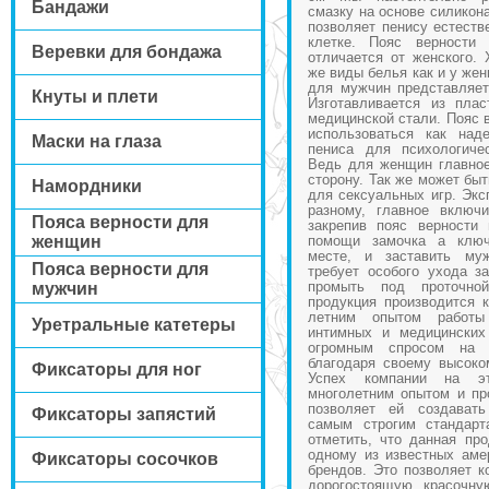
Бандажи
смазку на основе силикон
позволяет пенису естеств
клетке. Пояс верности
Веревки для бондажа
отличается от женского. 
же виды белья как и у же
для мужчин представляет
Кнуты и плети
Изготавливается из пла
медицинской стали. Пояс 
использоваться как над
Маски на глаза
пениса для психологиче
Ведь для женщин главное
сторону. Так же может быт
Намордники
для сексуальных игр. Экс
разному, главное включ
Пояса верности для
закрепив пояс верности
женщин
помощи замочка а ключ
месте, и заставить му
Пояса верности для
требует особого ухода за
промыть под проточн
мужчин
продукция производится 
летним опытом работы
Уретральные катетеры
интимных и медицинских
огромным спросом на
благодаря своему высоко
Фиксаторы для ног
Успех компании на эт
многолетним опытом и пр
позволяет ей создават
Фиксаторы запястий
самым строгим стандарт
отметить, что данная пр
одному из известных аме
Фиксаторы сосочков
брендов. Это позволяет к
дорогостоящую красочну