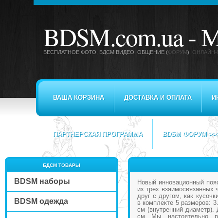
BDSM.com.ua -
М
БЕСПЛАТНОЕ ФОТО, БДСМ ВИДЕО
, ОБЩЕНИЕ (
ФОРУМ
),
ОНЛАЙН-
ВАША КОРЗИНА
ДОСТАВКА И ОПЛАТА
И
ПАРТНЕРСКАЯ ПРОГРАММА
BDSM ФОРУМ >>
БДСМ ТОВАРЫ
BDSM наборы
Новый инновационный пояс
из трех взаимосвязанных 
друг с другом, как кусочк
BDSM одежда
в комплекте 5 размеров: 3.
см (внутренний диаметр). 
см Мы настоятельно ре