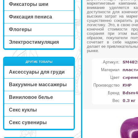
маркетинговые кампании
Фиксаторы шеи
внимание уделяется к
доступности для конечног
высоких затрат на марке
Фиксация пениса
существенно сократить р
логистику. Это, в свою оч
Флогеры
конечной стоимости про
сохраняя при этом выс
образом, покупатели пол
Электростимуляция
сочетает в себе надежн
делает ее привлекательны
рынке.
Артикул:
ДРУГИЕ ТОВАРЫ
Материал
Аксессуары для груди
Цвет
Вакуумные массажеры
Производство
Бренд
Виниловое белье
Вес
Секс куклы
Секс сувениры