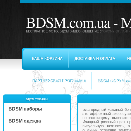
BDSM.com.ua -
М
БЕСПЛАТНОЕ ФОТО, БДСМ ВИДЕО
, ОБЩЕНИЕ (
ФОРУМ
),
ОНЛАЙН-
ВАША КОРЗИНА
ДОСТАВКА И ОПЛАТА
И
ПАРТНЕРСКАЯ ПРОГРАММА
BDSM ФОРУМ >>
БДСМ ТОВАРЫ
BDSM наборы
Благородный кожаный бон
это эффектный аксессуар
по-настоящему выразител
BDSM одежда
Изящный розовый цвет пр
визуальную нежность, а
ошейник особенно замет