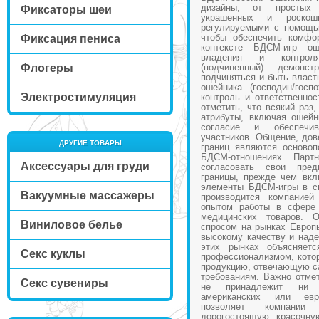
дизайны, от простых
Фиксаторы шеи
украшенных и роско
регулируемыми с помощь
чтобы обеспечить комфо
Фиксация пениса
контексте БДСМ-игр о
владения и контрол
Флогеры
(подчиненный) демонст
подчиняться и быть власт
ошейника (господин/госп
Электростимуляция
контроль и ответственнос
отметить, что всякий раз
атрибуты, включая ошейн
согласие и обеспечив
участников. Общение, дов
ДРУГИЕ ТОВАРЫ
границ являются осново
БДСМ-отношениях. Парт
Аксессуары для груди
согласовать свои пред
границы, прежде чем вкл
элементы БДСМ-игры в св
Вакуумные массажеры
производится компание
опытом работы в сфере 
медицинских товаров. 
Виниловое белье
спросом на рынках Европ
высокому качеству и наде
этих рынках объясняет
Секс куклы
профессионализмом, котор
продукцию, отвечающую с
требованиям. Важно отмет
Секс сувениры
не принадлежит ни 
американских или евр
позволяет компании
дорогостоящую красочну