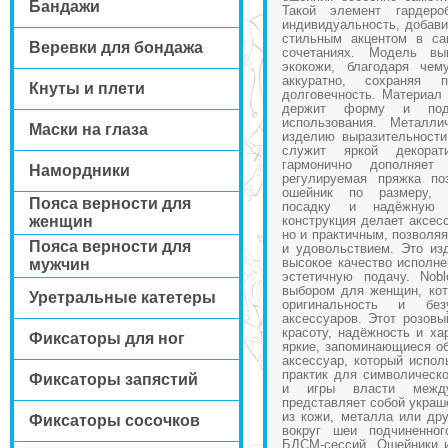
Бандажи
Такой элемент гардеро
индивидуальность, добави
стильным акцентом в с
Веревки для бондажа
сочетаниях. Модель вы
экокожи, благодаря чем
аккуратно, сохраняя
Кнуты и плети
долговечность. Материал
держит форму и подх
использования. Металли
Маски на глаза
изделию выразительности
служит яркой декорат
гармонично дополняет
Намордники
регулируемая пряжка по
ошейник по размеру, 
Пояса верности для
посадку и надёжную 
женщин
конструкция делает аксес
но и практичным, позволяя
Пояса верности для
и удовольствием. Это изд
высокое качество исполне
мужчин
эстетичную подачу. Nobl
выбором для женщин, кот
Уретральные катетеры
оригинальность и бе
аксессуаров. Этот розовы
красоту, надёжность и ха
Фиксаторы для ног
яркие, запоминающиеся о
аксессуар, который испол
практик для символическо
Фиксаторы запястий
и игры власти между
представляет собой украш
из кожи, металла или дру
Фиксаторы сосочков
вокруг шеи подчиненног
БДСМ-сессий. Ошейники 