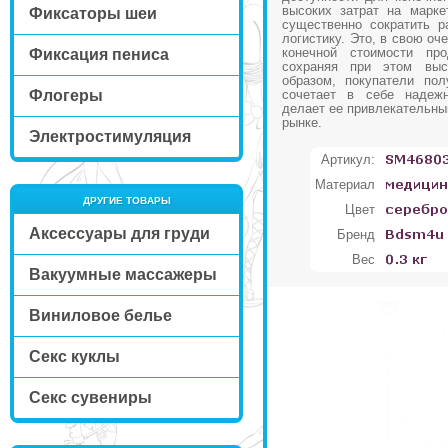
высоких затрат на марке
Фиксаторы шеи
существенно сократить р
логистику. Это, в свою оч
конечной стоимости про
Фиксация пениса
сохраняя при этом выс
образом, покупатели пол
Флогеры
сочетает в себе надежн
делает ее привлекательны
рынке.
Электростимуляция
Артикул:
Материал
ДРУГИЕ ТОВАРЫ
Цвет
Аксессуары для груди
Бренд
Вес
Вакуумные массажеры
Виниловое белье
Секс куклы
Секс сувениры