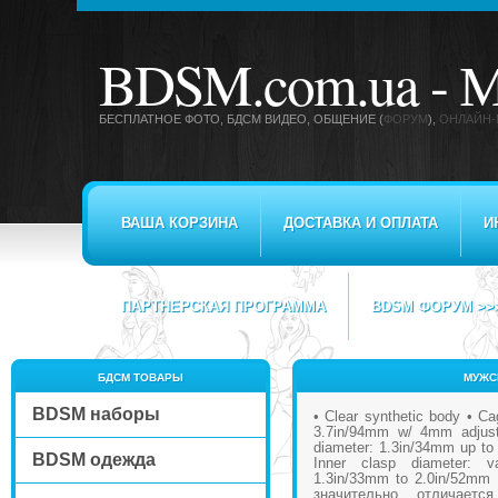
BDSM.com.ua -
М
БЕСПЛАТНОЕ ФОТО, БДСМ ВИДЕО
, ОБЩЕНИЕ (
ФОРУМ
),
ОНЛАЙН-
ВАША КОРЗИНА
ДОСТАВКА И ОПЛАТА
И
ПАРТНЕРСКАЯ ПРОГРАММА
BDSM ФОРУМ >>
БДСМ ТОВАРЫ
МУЖС
BDSM наборы
• Clear synthetic body • Ca
3.7in/94mm w/ 4mm adjust
diameter: 1.3in/34mm up to 
BDSM одежда
Inner clasp diameter: v
1.3in/33mm to 2.0in/52mm
значительно отличает