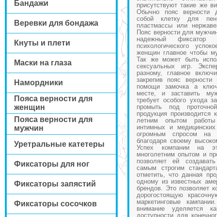
Бандажи
присутствуют такие же в
Обычно пояс верности 
собой клетку для пени
Веревки для бондажа
пластмассы или нержаве
Пояс верности для мужчин
надежный фиксатор 
Кнуты и плети
психологического успо
женщин главное чтобы му
Так же может быть испо
Маски на глаза
сексуальных игр. Экспе
разному, главное включ
закрепив пояс верности
Намордники
помощи замочка а ключ
месте, и заставить му
Пояса верности для
требует особого ухода за
женщин
промыть под проточн
продукция производится 
Пояса верности для
летним опытом работы
интимных и медицинских
мужчин
огромным спросом на
благодаря своему высоко
Уретральные катетеры
Успех компании на эт
многолетним опытом и пр
позволяет ей создават
Фиксаторы для ног
самым строгим стандарт
отметить, что данная пр
одному из известных аме
Фиксаторы запястий
брендов. Это позволяет к
дорогостоящую красочну
маркетинговые кампании
Фиксаторы сосочков
внимание уделяется к
доступности для конечног