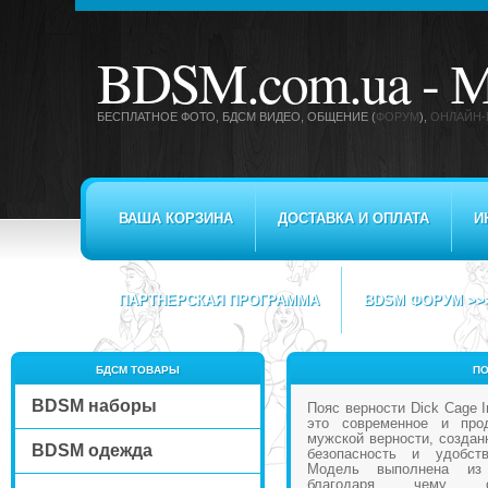
BDSM.com.ua -
М
БЕСПЛАТНОЕ ФОТО, БДСМ ВИДЕО
, ОБЩЕНИЕ (
ФОРУМ
),
ОНЛАЙН-
ВАША КОРЗИНА
ДОСТАВКА И ОПЛАТА
И
ПАРТНЕРСКАЯ ПРОГРАММА
BDSM ФОРУМ >>
БДСМ ТОВАРЫ
ПО
BDSM наборы
Пояс верности Dick Cage I
это современное и про
мужской верности, создан
BDSM одежда
безопасность и удобст
Модель выполнена из 
благодаря чему от