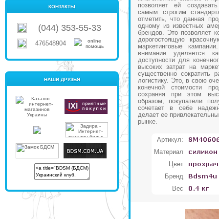
позволяет ей создават
КОНТАКТЫ
самым строгим стандарт
отметить, что данная пр
одному из известных аме
(044) 353-55-33
брендов. Это позволяет к
дорогостоящую красочну
476548904
маркетинговые кампании
внимание уделяется к
доступности для конечног
высоких затрат на марке
существенно сократить р
НАШИ ДРУЗЬЯ
логистику. Это, в свою оч
конечной стоимости про
сохраняя при этом выс
образом, покупатели пол
сочетает в себе надежн
делает ее привлекательны
рынке.
Артикул:
Материал
Цвет
Бренд
Вес