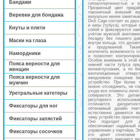
Бандажи
гипоаллергенностью и в
Прозрачный цвет прида
лаконичный внешний в
Веревки для бондажа
визуально менее заметным
Dick Cage состоит из дву
и капы (тубуса), которые
Кнуты и плети
собой и фиксируются зам
учётом мужской анатомии
посадку без лишнего да
Маски на глаза
внутри кольца, что делае
и продуманной. Такая
исключить возможность сн
Намордники
и позволяет контролиров
Особое внимание в этой 
Пояса верности для
нижней части тубуса пре
женщин
мочеиспускания, а по б
вентиляционные отверс
Пояса верности для
ежедневное очищение бе
устройство. При более 
мужчин
можно отсоединить, не сн
уходе все элементы легко
Уретральные катетеры
собираются. Это дела
регулярного использо
отличается дискретно
Фиксаторы для ног
обтекаемый дизайн пов
естественно движется в
чему устройство практиче
Фиксаторы запястий
Оно подходит для д
обеспечивает надёжный к
управлению у партнёра. Эт
Фиксаторы сосочков
кто ценит сочетание 
сдержанного внешнего ви