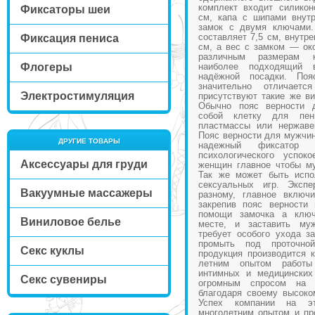
комплект входит силикон
Фиксаторы шеи
см, капа с шипами внут
замок с двумя ключами.
составляет 7,5 см, внутр
Фиксация пениса
см, а вес с замком — ок
различным размерам 
Флогеры
наиболее подходящий 
надёжной посадки. По
значительно отличает
Электростимуляция
присутствуют такие же в
Обычно пояс верности 
собой клетку для пени
пластмассы или нержаве
Пояс верности для мужчин
ДРУГИЕ ТОВАРЫ
надежный фиксатор 
психологического успо
Аксессуары для груди
женщин главное чтобы му
Так же может быть испо
сексуальных игр. Экспе
Вакуумные массажеры
разному, главное включ
закрепив пояс верности
помощи замочка а ключ
Виниловое белье
месте, и заставить му
требует особого ухода за
промыть под проточн
Секс куклы
продукция производится 
летним опытом работы
интимных и медицинских
Секс сувениры
огромным спросом на
благодаря своему высоко
Успех компании на эт
многолетним опытом и пр