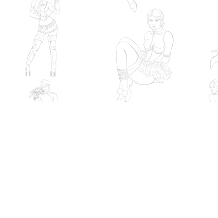
Холдинг
IXI.UA
©
Любое копирование материалов сай