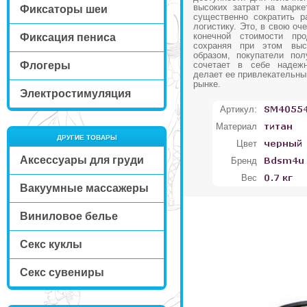
высоких затрат на марке
Фиксаторы шеи
существенно сократить р
логистику. Это, в свою оч
конечной стоимости про
Фиксация пениса
сохраняя при этом выс
образом, покупатели пол
Флогеры
сочетает в себе надежн
делает ее привлекательны
рынке.
Электростимуляция
Артикул:
Материал
ДРУГИЕ ТОВАРЫ
Цвет
Аксессуары для груди
Бренд
Вес
Вакуумные массажеры
Виниловое белье
Секс куклы
Секс сувениры