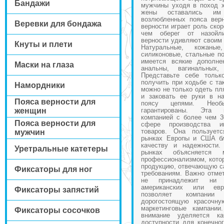
Бандажи
мужчины уходя в поход 
жены оставались им
возлюбленных пояса вер
Веревки для бондажа
верности играет роль скор
чем оберег от назойл
верности удивляют своим
Кнуты и плети
Натуральные, кожаные
силиконовые, стальные по
имеется всякие дополне
Маски на глаза
анальны, вагинальных,
Представьте себе толь
получить при ходьбе с та
Намордники
можно не только одеть пл
и заковать ее руки в на
Пояса верности для
поясу цепями. Нео
женщин
гарантированы. Эта п
компанией с более чем 3
Пояса верности для
сфере производства и
товаров. Она пользует
мужчин
рынках Европы и США бл
качеству и надежности.
Уретральные катетеры
рынках объясняется 
профессионализмом, котор
продукцию, отвечающую с
Фиксаторы для ног
требованиям. Важно отмет
не принадлежит ни 
американских или евр
Фиксаторы запястий
позволяет компании
дорогостоящую красочну
маркетинговые кампании
Фиксаторы сосочков
внимание уделяется к
доступности для конечног