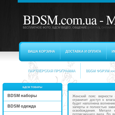
BDSM.com.ua -
М
БЕСПЛАТНОЕ ФОТО, БДСМ ВИДЕО
, ОБЩЕНИЕ (
ФОРУМ
),
ОНЛАЙН-
ВАША КОРЗИНА
ДОСТАВКА И ОПЛАТА
И
ПАРТНЕРСКАЯ ПРОГРАММА
BDSM ФОРУМ >>
БДСМ ТОВАРЫ
BDSM наборы
Женский пояс верности 
ограничит доступ к влаг
будет наполнена волнением
BDSM одежда
заперты и полностью зав
освобождения. Металл 
потрясающего вида. Во в