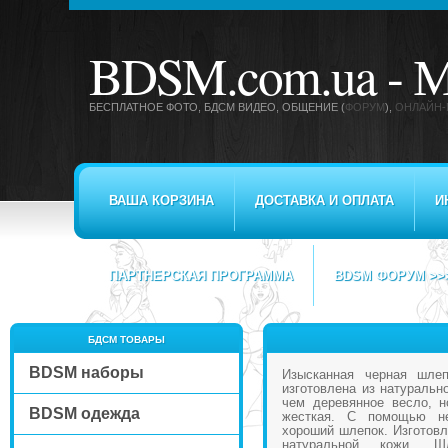
BDSM.com.ua -
М
БЕСПЛАТНОЕ ФОТО, БДСМ ВИДЕО
, ОБЩЕНИЕ (
ФОРУМ
),
ОНЛАЙН-
ВАША КОРЗИНА
ДОСТАВКА И ОПЛАТА
И
ПАРТНЕРСКАЯ ПРОГРАММА
BDSM ФОРУМ >>
БДСМ ТОВАРЫ
BDSM наборы
Изысканная черная шле
изготовлена из натуральн
чем деревянное весло, н
BDSM одежда
жесткая. С помощью н
хороший шлепок. Изготовл
натуральной кожи. 