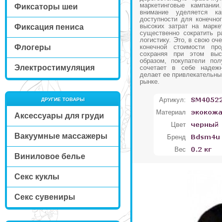
маркетинговые кампании
Фиксаторы шеи
внимание уделяется к
доступности для конечног
высоких затрат на марке
Фиксация пениса
существенно сократить р
логистику. Это, в свою оч
Флогеры
конечной стоимости про
сохраняя при этом выс
образом, покупатели пол
Электростимуляция
сочетает в себе надежн
делает ее привлекательны
рынке.
Артикул:
ДРУГИЕ ТОВАРЫ
Материал
Аксессуары для груди
Цвет
Вакуумные массажеры
Бренд
Вес
Виниловое белье
Секс куклы
Секс сувениры