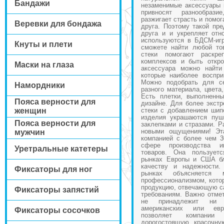
Бандажи
незаменимые аксессуары 
привносят разнообрази
разжигает страсть и помог
Веревки для бондажа
друга. Поэтому такой пре
друга и и укрепляет отн
используются в БДСМ-иг
Кнуты и плети
сможете найти любой то
стеки помогают раскреп
комплексов и быть откр
Маски на глаза
аксессуара можно найти
которые наиболее воспри
Можно подобрать для с
Намордники
разного материала, цвета
Есть плетки, выполненн
Пояса верности для
дизайне. Для более экст
женщин
стеки с добавлением шип
изделия украшаются пушк
Пояса верности для
заклепками и стразами. Р
новыми ощущениями! Эта
мужчин
компанией с более чем 3
сфере производства и
Уретральные катетеры
товаров. Она пользует
рынках Европы и США бл
качеству и надежности.
Фиксаторы для ног
рынках объясняется 
профессионализмом, котор
продукцию, отвечающую с
Фиксаторы запястий
требованиям. Важно отмет
не принадлежит ни 
американских или евр
Фиксаторы сосочков
позволяет компании
дорогостоящую красочну