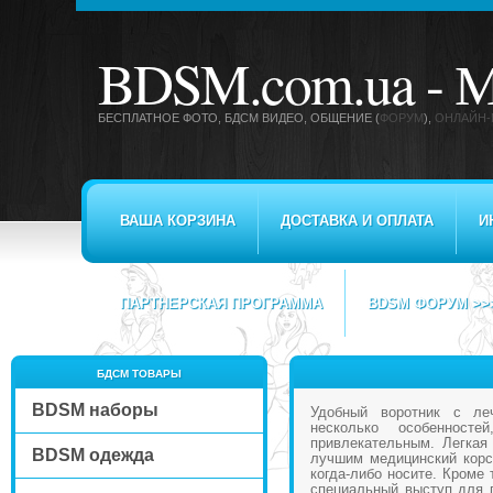
BDSM.com.ua -
М
БЕСПЛАТНОЕ ФОТО, БДСМ ВИДЕО
, ОБЩЕНИЕ (
ФОРУМ
),
ОНЛАЙН-
ВАША КОРЗИНА
ДОСТАВКА И ОПЛАТА
И
ПАРТНЕРСКАЯ ПРОГРАММА
BDSM ФОРУМ >>
БДСМ ТОВАРЫ
BDSM наборы
Удобный воротник с ле
несколько особенност
привлекательным. Легкая
BDSM одежда
лучшим медицинский корс
когда-либо носите. Кроме 
специальный выступ для 