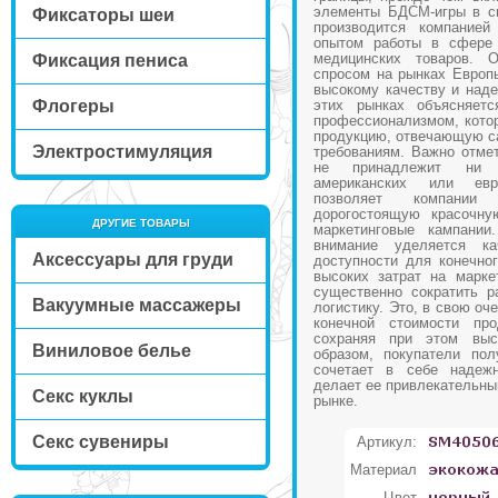
элементы БДСМ-игры в св
Фиксаторы шеи
производится компание
опытом работы в сфере 
медицинских товаров. 
Фиксация пениса
спросом на рынках Европ
высокому качеству и наде
Флогеры
этих рынках объясняет
профессионализмом, котор
продукцию, отвечающую с
Электростимуляция
требованиям. Важно отмет
не принадлежит ни 
американских или евр
позволяет компании
дорогостоящую красочну
ДРУГИЕ ТОВАРЫ
маркетинговые кампании
внимание уделяется к
Аксессуары для груди
доступности для конечног
высоких затрат на марке
существенно сократить р
Вакуумные массажеры
логистику. Это, в свою оч
конечной стоимости про
сохраняя при этом выс
Виниловое белье
образом, покупатели пол
сочетает в себе надежн
делает ее привлекательны
Секс куклы
рынке.
Секс сувениры
Артикул:
Материал
Цвет