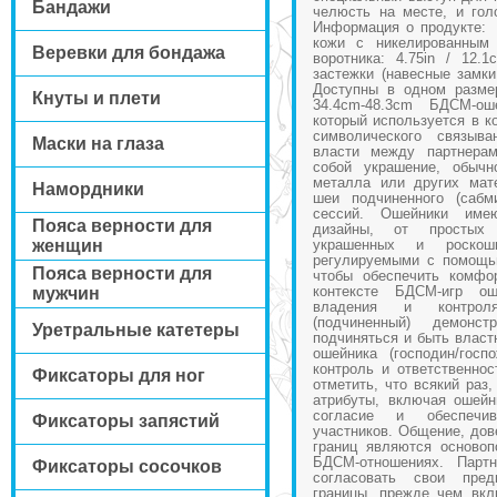
Бандажи
челюсть на месте, и гол
Информация о продукте:
кожи с никелированн
Веревки для бондажа
воротника: 4.75in / 
застежки (навесные зам
Доступны в одном разм
Кнуты и плети
34.4cm-48.3cm БДСМ-ош
который используется в к
символического связыв
Маски на глаза
власти между партнерам
собой украшение, обычн
металла или других мате
Намордники
шеи подчиненного (саб
сессий. Ошейники им
Пояса верности для
дизайны, от простых
женщин
украшенных и роско
регулируемыми с помощь
Пояса верности для
чтобы обеспечить комфо
контексте БДСМ-игр о
мужчин
владения и контрол
(подчиненный) демонст
Уретральные катетеры
подчиняться и быть власт
ошейника (господин/госп
контроль и ответственнос
Фиксаторы для ног
отметить, что всякий раз
атрибуты, включая ошейн
согласие и обеспечив
Фиксаторы запястий
участников. Общение, дов
границ являются осново
БДСМ-отношениях. Парт
Фиксаторы сосочков
согласовать свои пред
границы, прежде чем вкл