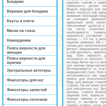
Бандажи
изделию строгий и совре
поверхность делает н
Модель подходит для рег
Веревки для бондажа
может носиться под одеж
внимания. Благодаря про
не сковывает движения
Кнуты и плети
привычный ритм жизни
обеспечивает удобство в
том числе позволяет
Маски на глаза
необходимости снима
окружности составляет 
кольца — 5,5 см, а мал
Намордники
изделия примерно 185 г, 
легким для металлическо
Пояса верности для
металл, предназначен для
женщин
в себе прочность, практич
вид. Пояс верности д
Пояса верности для
отличается от женского. 
же виды белья как и у же
мужчин
для мужчин представляет
Изготавливается из пла
Уретральные катетеры
медицинской стали. Пояс 
использоваться как над
пениса для психологиче
Фиксаторы для ног
Ведь для женщин главное
сторону. Так же может быт
для сексуальных игр. Экс
Фиксаторы запястий
разному, главное включ
закрепив пояс верности
помощи замочка а ключ
Фиксаторы сосочков
месте, и заставить му
требует особого ухода за