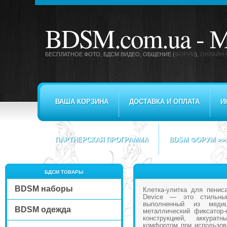
BDSM.com.ua -
М
БЕСПЛАТНОЕ ФОТО, БДСМ ВИДЕО
, ОБЩЕНИЕ (
ФОРУМ
),
ОНЛАЙН-
ВАША КОРЗИНА
ДОСТАВКА И ОПЛАТА
И
ПАРТНЕРСКАЯ ПРОГРАММА
BDSM ФОРУМ >>
БДСМ ТОВАРЫ
BDSM наборы
Клетка-улитка для пенис
Device — это стильны
выполненный из медиц
BDSM одежда
металлический фиксатор-
конструкцией, аккур
комфортом при использов