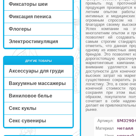
промыть под проточн
Фиксаторы шеи
продукция производится 
летним опытом работы
интимных и медицинских
Фиксация пениса
огромным спросом на
благодаря своему высоко
Флогеры
Успех компании на эт
многолетним опытом и пр
позволяет ей создават
Электростимуляция
самым строгим стандарт
отметить, что данная пр
одному из известных аме
брендов. Это позволяет к
дорогостоящую красочну
ДРУГИЕ ТОВАРЫ
маркетинговые кампании
внимание уделяется к
Аксессуары для груди
доступности для конечног
высоких затрат на марке
существенно сократить р
Вакуумные массажеры
логистику. Это, в свою оч
конечной стоимости про
сохраняя при этом выс
Виниловое белье
образом, покупатели пол
сочетает в себе надежн
делает ее привлекательны
Секс куклы
рынке.
Секс сувениры
Артикул:
Материал
Цвет