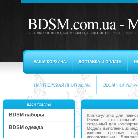
BDSM.com.ua -
М
БЕСПЛАТНОЕ ФОТО, БДСМ ВИДЕО
, ОБЩЕНИЕ (
ФОРУМ
),
ОНЛАЙН-
ВАША КОРЗИНА
ДОСТАВКА И ОПЛАТА
И
ПАРТНЕРСКАЯ ПРОГРАММА
BDSM ФОРУМ >>
БДСМ ТОВАРЫ
BDSM наборы
Клетка-улитка для пенис
Device — это стильный 
созданный для комфортно
BDSM одежда
Модель выполнена из меди
изделие прочным, н
использовании. Благод