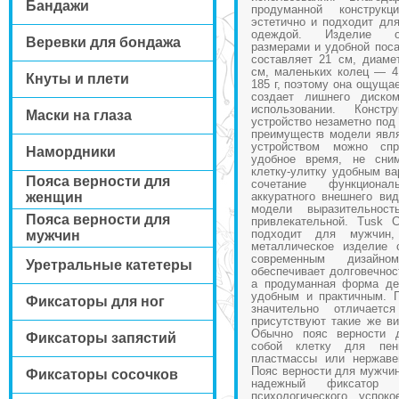
Бандажи
продуманной конструкц
эстетично и подходит дл
одеждой. Изделие от
Веревки для бондажа
размерами и удобной поса
составляет 21 см, диаме
см, маленьких колец — 4
Кнуты и плети
185 г, поэтому она ощущае
создает лишнего диско
использовании. Констр
Маски на глаза
устройство незаметно под
преимуществ модели явля
устройством можно сп
Намордники
удобное время, не сни
клетку-улитку удобным ва
Пояса верности для
сочетание функциона
женщин
аккуратного внешнего ви
модели выразительно
Пояса верности для
привлекательной. Tusk C
подходит для мужчин,
мужчин
металлическое изделие 
современным дизайно
Уретральные катетеры
обеспечивает долговечност
а продуманная форма де
удобным и практичным. 
Фиксаторы для ног
значительно отличает
присутствуют такие же в
Обычно пояс верности 
Фиксаторы запястий
собой клетку для пени
пластмассы или нержаве
Пояс верности для мужчин
Фиксаторы сосочков
надежный фиксатор 
психологического успо