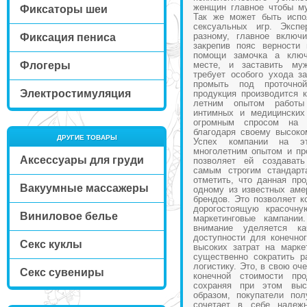
женщин главное чтобы му
Фиксаторы шеи
Так же может быть испо
сексуальных игр. Экспе
разному, главное включ
Фиксация пениса
закрепив пояс верности
помощи замочка а ключ
Флогеры
месте, и заставить му
требует особого ухода за
промыть под проточн
Электростимуляция
продукция производится 
летним опытом работы
интимных и медицинских
огромным спросом на
благодаря своему высоко
ДРУГИЕ ТОВАРЫ
Успех компании на эт
многолетним опытом и пр
Аксессуары для груди
позволяет ей создават
самым строгим стандарт
отметить, что данная пр
Вакуумные массажеры
одному из известных аме
брендов. Это позволяет к
дорогостоящую красочну
Виниловое белье
маркетинговые кампании
внимание уделяется к
доступности для конечног
Секс куклы
высоких затрат на марке
существенно сократить р
логистику. Это, в свою оч
Секс сувениры
конечной стоимости про
сохраняя при этом выс
образом, покупатели пол
сочетает в себе надежн