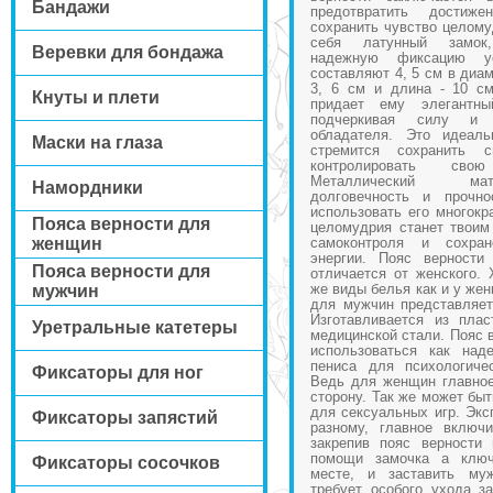
Бандажи
предотвратить достиж
сохранить чувство целому
себя латунный замок,
Веревки для бондажа
надежную фиксацию ус
составляют 4, 5 см в диам
3, 6 см и длина - 10 см
Кнуты и плети
придает ему элегантн
подчеркивая силу и 
обладателя. Это идеал
Маски на глаза
стремится сохранить 
контролировать сво
Металлический мат
Намордники
долговечность и прочно
использовать его многокр
Пояса верности для
целомудрия станет твоим
женщин
самоконтроля и сохран
энергии. Пояс верности
Пояса верности для
отличается от женского. 
же виды белья как и у же
мужчин
для мужчин представляет
Изготавливается из пла
Уретральные катетеры
медицинской стали. Пояс 
использоваться как над
пениса для психологиче
Фиксаторы для ног
Ведь для женщин главное
сторону. Так же может быт
для сексуальных игр. Экс
Фиксаторы запястий
разному, главное включ
закрепив пояс верности
помощи замочка а ключ
Фиксаторы сосочков
месте, и заставить му
требует особого ухода за