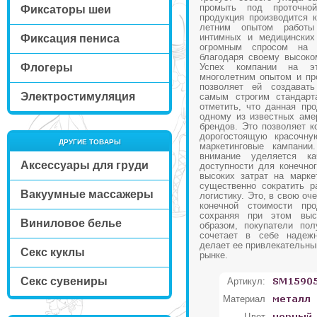
промыть под проточн
Фиксаторы шеи
продукция производится 
летним опытом работы
интимных и медицинских
Фиксация пениса
огромным спросом на
благодаря своему высоко
Флогеры
Успех компании на эт
многолетним опытом и пр
позволяет ей создават
Электростимуляция
самым строгим стандарт
отметить, что данная пр
одному из известных аме
брендов. Это позволяет к
дорогостоящую красочну
ДРУГИЕ ТОВАРЫ
маркетинговые кампании
внимание уделяется к
Аксессуары для груди
доступности для конечног
высоких затрат на марке
существенно сократить р
Вакуумные массажеры
логистику. Это, в свою оч
конечной стоимости про
сохраняя при этом выс
Виниловое белье
образом, покупатели пол
сочетает в себе надежн
делает ее привлекательны
Секс куклы
рынке.
Секс сувениры
Артикул:
Материал
Цвет