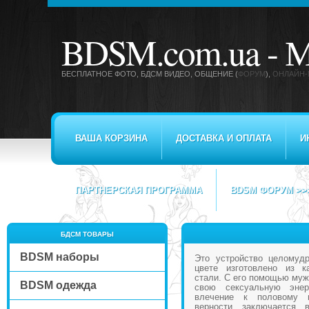
BDSM.com.ua -
М
БЕСПЛАТНОЕ ФОТО, БДСМ ВИДЕО
, ОБЩЕНИЕ (
ФОРУМ
),
ОНЛАЙН-
ВАША КОРЗИНА
ДОСТАВКА И ОПЛАТА
И
ПАРТНЕРСКАЯ ПРОГРАММА
BDSM ФОРУМ >>
БДСМ ТОВАРЫ
BDSM наборы
Это устройство целомуд
цвете изготовлено из к
стали. С его помощью муж
BDSM одежда
свою сексуальную эне
влечение к половому п
верности заключается 