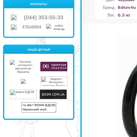
КОНТАКТЫ
Бренд
Вес
(044) 353-55-33
476548904
НАШИ ДРУЗЬЯ