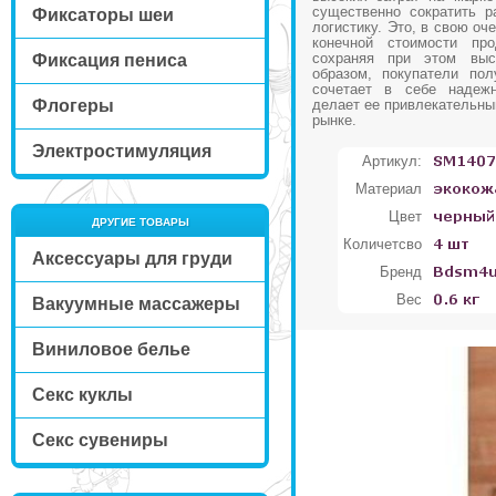
существенно сократить р
Фиксаторы шеи
логистику. Это, в свою оч
конечной стоимости про
сохраняя при этом выс
Фиксация пениса
образом, покупатели пол
сочетает в себе надежн
Флогеры
делает ее привлекательны
рынке.
Электростимуляция
Артикул:
Материал
Цвет
ДРУГИЕ ТОВАРЫ
Количетсво
Аксессуары для груди
Бренд
Вес
Вакуумные массажеры
Виниловое белье
Секс куклы
Секс сувениры