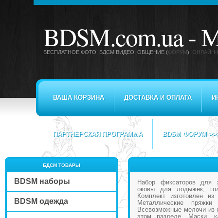
BDSM.com.ua -
М
БЕСПЛАТНОЕ ФОТО, БДСМ ВИДЕО
, ОБЩЕНИЕ (
ФОРУМ
),
ОНЛАЙН-
ВАША КОРЗИНА
ДОСТАВКА И ОПЛАТА
И
ПАРТНЕРСКАЯ ПРОГРАММА
BDSM ФОРУМ >>
БДСМ ТОВАРЫ
BDSM наборы
Набор фиксаторов для 
оковы для лодыжек, гол
Комплект изготовлен из 
BDSM одежда
Металлические пряжки
Всевозможные мелочи из
этом разделе. Маски, к