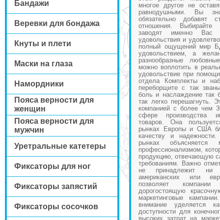
Бандажи
многое другое не остав
равнодушными. Вы зн
обязательно добавят 
Веревки для бондажа
отношения. Выбирайте
заводят именно Вас 
удовольствия и удовлетво
Кнуты и плети
полный ощущений мир БД
удовольствием, а жела
разнообразные любовны
Маски на глаза
можно воплотить в реаль
удовольствие при помощи
отдела Комплекты и наб
Намордники
переборщите с так зван
боль и наслаждение так 
Пояса верности для
так легко перешагнуть. Э
женщин
компанией с более чем 3
сфере производства и
Пояса верности для
товаров. Она пользует
рынках Европы и США бл
мужчин
качеству и надежности.
рынках объясняется 
Уретральные катетеры
профессионализмом, котор
продукцию, отвечающую с
требованиям. Важно отмет
Фиксаторы для ног
не принадлежит ни 
американских или евр
позволяет компании
Фиксаторы запястий
дорогостоящую красочну
маркетинговые кампании
внимание уделяется к
Фиксаторы сосочков
доступности для конечног
высоких затрат на марке