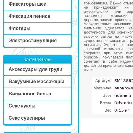
требованиям. Важно отмет
Фиксаторы шеи
не принадлежит ни 
американских или евр
позволяет компании
Фиксация пениса
дорогостоящую красочну
маркетинговые кампании
Флогеры
внимание уделяется к
доступности для конечног
высоких затрат на марке
Электростимуляция
существенно сократить р
логистику. Это, в свою оч
конечной стоимости про
сохраняя при этом выс
образом, покупатели пол
ДРУГИЕ ТОВАРЫ
сочетает в себе надежн
делает ее привлекательны
Аксессуары для груди
рынке.
Артикул:
Вакуумные массажеры
Материал
Виниловое белье
Цвет
Бренд
Секс куклы
Вес
Секс сувениры