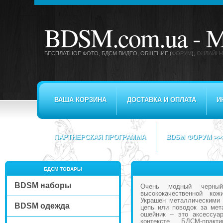
BDSM.com.ua -
М
БЕСПЛАТНОЕ ФОТО, БДСМ ВИДЕО
, ОБЩЕНИЕ (
ФОРУМ
),
ОНЛАЙН-
ВАША КОРЗИНА
ДОСТАВКА И ОПЛАТА
И
ПАРТНЕРСКАЯ ПРОГРАММА
BDSM ФОРУМ >>
БДСМ ТОВАРЫ
BDSM наборы
Очень модный черны
высококачественной кож
Украшен металлическими 
BDSM одежда
цепь или поводок за мет
ошейник – это аксессуар
контексте БДСМ-практ