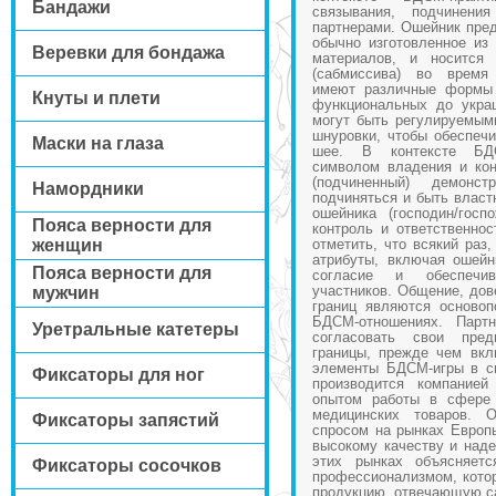
Бандажи
связывания, подчинен
партнерами. Ошейник пред
обычно изготовленное из
Веревки для бондажа
материалов, и носится 
(сабмиссива) во время
имеют различные формы 
Кнуты и плети
функциональных до укра
могут быть регулируемым
шнуровки, чтобы обеспеч
Маски на глаза
шее. В контексте БД
символом владения и кон
(подчиненный) демонст
Намордники
подчиняться и быть власт
ошейника (господин/госп
Пояса верности для
контроль и ответственнос
женщин
отметить, что всякий раз
атрибуты, включая ошейн
Пояса верности для
согласие и обеспечив
участников. Общение, дов
мужчин
границ являются осново
БДСМ-отношениях. Парт
Уретральные катетеры
согласовать свои пред
границы, прежде чем вкл
элементы БДСМ-игры в св
Фиксаторы для ног
производится компание
опытом работы в сфере 
медицинских товаров. 
Фиксаторы запястий
спросом на рынках Европ
высокому качеству и наде
этих рынках объясняет
Фиксаторы сосочков
профессионализмом, котор
продукцию, отвечающую с