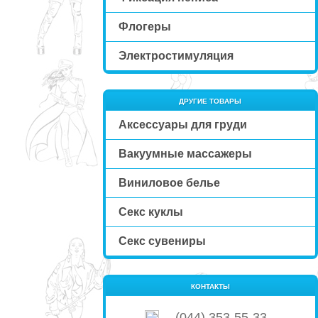
Флогеры
Электростимуляция
ДРУГИЕ ТОВАРЫ
Аксессуары для груди
Вакуумные массажеры
Виниловое белье
Секс куклы
Секс сувениры
КОНТАКТЫ
(044) 353-55-33