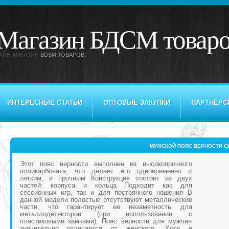
Магазин БДСМ товар
АЙН-МАГАЗИН
BDSM ТОВАРОВ!
ИНТЕРЕСНЫЕ СТАТЬИ
ОПТОВЫЕ ЗАКУПКИ
ПАРТНЕРС
МУЖСКОЙ ПОЯС ВЕРНОСТИ CB
Этот пояс верности выполнен из высокопрочного
поликарбоната, что делает его одновременно и
легким, и прочным Конструкция состоит из двух
частей: корпуса и кольца Подходит как для
сессионных игр, так и для постоянного ношения В
данной модели полостью отсутствуют металлические
части, что гарантирует ее незаметность для
металлодетекторов (при использовании с
пластиковыми замками). Пояс верности для мужчин
значительно отличается от женского. Хотя и