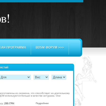
ов
!
КАЯ ПРОГРАММА
BDSM ФОРУМ >>>
ПЯСТИЙ
изготовлены из силикона, что способствует их длительному
ДСМ используются больше в качестве антуража. Они
295 ГРН
Подробнее
на: