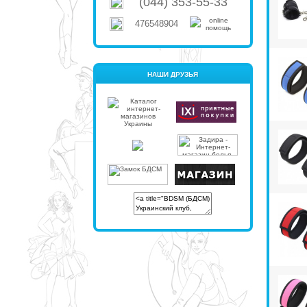
(044) 353-55-33
476548904
НАШИ ДРУЗЬЯ