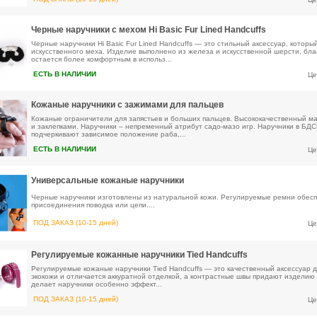
Черные наручники с мехом Hi Basic Fur Lined Handcuffs
Черные наручники Hi Basic Fur Lined Handcuffs — это стильный аксессуар, которы
искусственного меха. Изделие выполнено из железа и искусственной шерсти, бл
остается более комфортным в использ...
ЕСТЬ В НАЛИЧИИ
Це
Кожаные наручники с зажимами для пальцев
Кожаные ограничители для запястьев и больших пальцев. Высококачественный м
и заклепками. Наручники – непременный атрибут садо-мазо игр. Наручники в БДС
подчеркивают зависимое положение раба,...
ЕСТЬ В НАЛИЧИИ
Це
Универсальные кожаные наручники
Черные наручники изготовлены из натуральной кожи. Регулируемые ремни обесп
присоединения поводка или цепи....
ПОД ЗАКАЗ (10-15 дней)
Це
Регулируемые кожанные наручники Tied Handcuffs
Регулируемые кожаные наручники Tied Handcuffs — это качественный аксессуар 
экокожи и отличается аккуратной отделкой, а контрастные швы придают издели
делает наручники особенно эффект...
ПОД ЗАКАЗ (10-15 дней)
Це