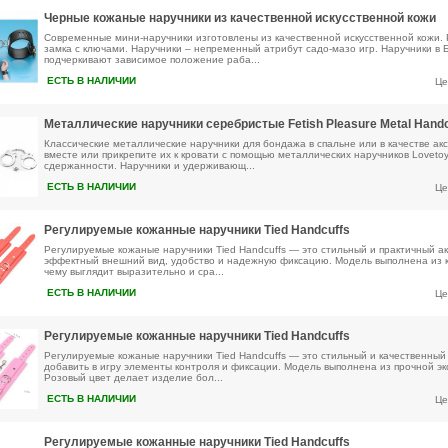
Черные кожаные наручники из качественной искусственной кожи
Современные мини-наручники изготовлены из качественной искусственной кожи. 
замка с ключами. Наручники – непременный атрибут садо-мазо игр. Наручники в
подчеркивают зависимое положение раба...
ЕСТЬ В НАЛИЧИИ
Це
Металлические наручники серебристые Fetish Pleasure Metal Handc
Классические металлические наручники для бондажа в спальне или в качестве ак
вместе или прикрепите их к кровати с помощью металлических наручников Lovetoy
сдержанности. Наручники и удерживающ...
ЕСТЬ В НАЛИЧИИ
Це
Регулируемые кожанные наручники Tied Handcuffs
Регулируемые кожаные наручники Tied Handcuffs — это стильный и практичный ак
эффектный внешний вид, удобство и надежную фиксацию. Модель выполнена из ка
чему выглядит выразительно и сра...
ЕСТЬ В НАЛИЧИИ
Це
Регулируемые кожанные наручники Tied Handcuffs
Регулируемые кожаные наручники Tied Handcuffs — это стильный и качественный а
добавить в игру элементы контроля и фиксации. Модель выполнена из прочной эк
Розовый цвет делает изделие бол...
ЕСТЬ В НАЛИЧИИ
Це
Регулируемые кожанные наручники Tied Handcuffs