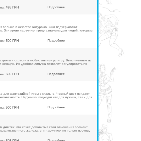
495 ГРН
Подробнее
на:
я больше в качестве антуража. Они подчеркивают
ь. Эти яркие наручники предназначены для людей, которым
500 ГРН
Подробнее
на:
 остроты и страсти в любую интимную игру. Выполненные из
ля женщин. Их удобная липучка позволит регулировать их
500 ГРН
Подробнее
на:
уар для фантазийной игры в спальне. Черный цвет придает
говечность. Наручники подходят как для мужчин, так и для
500 ГРН
Подробнее
на:
м для тех, кто хочет добавить в свои отношения элемент
окачественного железа, эти наручники не только прочны,
505 ГРН
Подробнее
на: