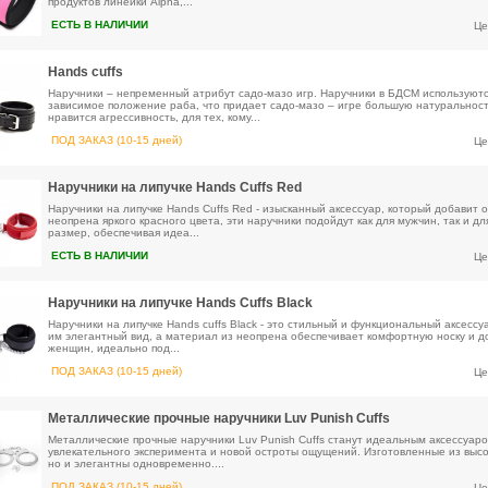
продуктов линейки Alpha,...
ЕСТЬ В НАЛИЧИИ
Це
Hands cuffs
Наручники – непременный атрибут садо-мазо игр. Наручники в БДСМ используютс
зависимое положение раба, что придает садо-мазо – игре большую натуральност
нравится агрессивность, для тех, кому...
ПОД ЗАКАЗ (10-15 дней)
Це
Наручники на липучке Hands Cuffs Red
Наручники на липучке Hands Cuffs Red - изысканный аксессуар, который добавит
неопрена яркого красного цвета, эти наручники подойдут как для мужчин, так и д
размер, обеспечивая идеа...
ЕСТЬ В НАЛИЧИИ
Це
Наручники на липучке Hands Cuffs Black
Наручники на липучке Hands cuffs Black - это стильный и функциональный аксесс
им элегантный вид, а материал из неопрена обеспечивает комфортную носку и дол
женщин, идеально под...
ПОД ЗАКАЗ (10-15 дней)
Це
Металлические прочные наручники Luv Punish Cuffs
Металлические прочные наручники Luv Punish Cuffs станут идеальным аксессуаро
увлекательного эксперимента и новой остроты ощущений. Изготовленные из высок
но и элегантны одновременно....
ПОД ЗАКАЗ (10-15 дней)
Це