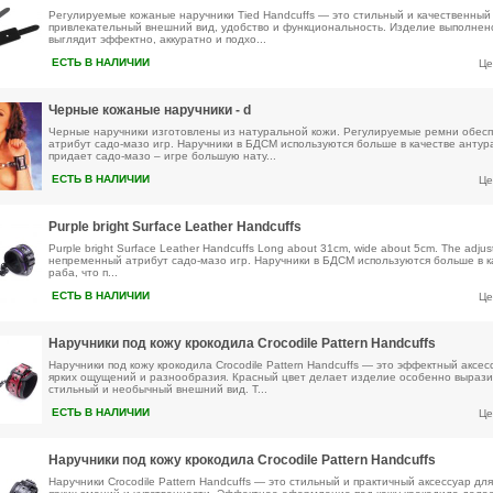
Регулируемые кожаные наручники Tied Handcuffs — это стильный и качественный 
привлекательный внешний вид, удобство и функциональность. Изделие выполнено
выглядит эффектно, аккуратно и подхо...
ЕСТЬ В НАЛИЧИИ
Це
Черные кожаные наручники - d
Черные наручники изготовлены из натуральной кожи. Регулируемые ремни обесп
атрибут садо-мазо игр. Наручники в БДСМ используются больше в качестве анту
придает садо-мазо – игре большую нату...
ЕСТЬ В НАЛИЧИИ
Це
Purple bright Surface Leather Handcuffs
Purple bright Surface Leather Handcuffs Long about 31cm, wide about 5cm. The adjus
непременный атрибут садо-мазо игр. Наручники в БДСМ используются больше в 
раба, что п...
ЕСТЬ В НАЛИЧИИ
Це
Наручники под кожу крокодила Crocodile Pattern Handcuffs
Наручники под кожу крокодила Crocodile Pattern Handcuffs — это эффектный аксе
ярких ощущений и разнообразия. Красный цвет делает изделие особенно выразит
стильный и необычный внешний вид. Т...
ЕСТЬ В НАЛИЧИИ
Це
Наручники под кожу крокодила Crocodile Pattern Handcuffs
Наручники Crocodile Pattern Handcuffs — это стильный и практичный аксессуар дл