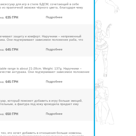
аксессуар для игр в стиле БДСМ, сочетающий в себе
 из практичной экокожи чёрного цвета, благодаря чему
635 ГРН
Подробнее
на:
ечивают защиту и комфорт. Наручники – непременный
ража. Они подчеркивают зависимое положение раба, что
645 ГРН
Подробнее
на:
table range is about 21-28cm. Weight: 137g. Наручники –
качестве антуража. Они подчеркивают зависимое положение
645 ГРН
Подробнее
на:
ссуар, который поможет добавить в игру больше эмоций,
ельным, а фактура под кожу крокодила придает ему
650 ГРН
Подробнее
на:
я тех, кто хочет добавить в отношения больше новизны,