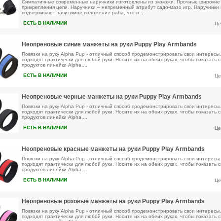
Симпатичные современные наручники изготовлены из экокожи. Прочные широкие
прикрепления цепи. Наручники – непременный атрибут садо-мазо игр. Наручники
подчеркивают зависимое положение раба, что п...
ЕСТЬ В НАЛИЧИИ
Це
Неопреновые синие манжеты на руки Puppy Play Armbands
Повязки на руку Alpha Pup - отличный способ продемонстрировать свои интересы
подходят практически для любой руки. Носите их на обеих руках, чтобы показать св
продуктов линейки Alpha,...
ЕСТЬ В НАЛИЧИИ
Це
Неопреновые черные манжеты на руки Puppy Play Armbands
Повязки на руку Alpha Pup - отличный способ продемонстрировать свои интересы
подходят практически для любой руки. Носите их на обеих руках, чтобы показать св
продуктов линейки Alpha,...
ЕСТЬ В НАЛИЧИИ
Це
Неопреновые красные манжеты на руки Puppy Play Armbands
Повязки на руку Alpha Pup - отличный способ продемонстрировать свои интересы
подходят практически для любой руки. Носите их на обеих руках, чтобы показать св
продуктов линейки Alpha,...
ЕСТЬ В НАЛИЧИИ
Це
Неопреновые розовые манжеты на руки Puppy Play Armbands
Повязки на руку Alpha Pup - отличный способ продемонстрировать свои интересы
подходят практически для любой руки. Носите их на обеих руках, чтобы показать св