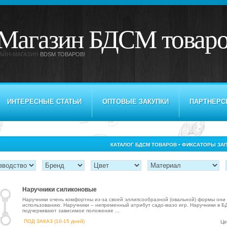
Магазин БДСМ товар
АЙН-МАГАЗИН
BDSM ТОВАРОВ!
ИНТЕРЕСНЫЕ СТАТЬИ
ОПТОВЫЕ ЗАКУПКИ
ПАРТНЕРС
КАТАЛОГ БДСМ ТОВАРОВ • ФИКСАТОРЫ ЗА
Наручники силиконовые
Наручники очень комфортны из-за своей эллипсообразной (овальной) формы они 
использованию. Наручники – непременный атрибут садо-мазо игр. Наручники в Б
подчеркивают зависимое положение ...
ПОД ЗАКАЗ (10-15 дней)
Це