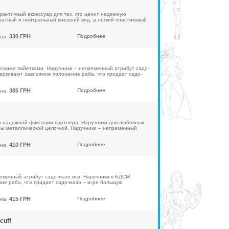
рактичный аксессуар для тех, кто ценит надежную
ратный и нейтральный внешний вид, а легкий пластиковый
330 ГРН
Подробнее
на:
ескими пайетками. Наручники – непременный атрибут садо-
черкивают зависимое положение раба, что придает садо-
385 ГРН
Подробнее
на:
и надежной фиксации партнера. Наручники для любовных
ы металлической цепочкой. Наручники – непременный
410 ГРН
Подробнее
на:
ременный атрибут садо-мазо игр. Наручники в БДСМ
ие раба, что придает садо-мазо – игре большую
415 ГРН
Подробнее
на:
cuff