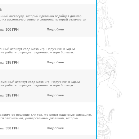
k
енный аксессуар, который идеально подойдет для пар,
из высококачественного силикона, который отличается
300 ГРН
Подробнее
на:
енный атрибут садо-мазо игр. Наручники в БДСМ
ие раба, что придает садо-мазо – игре большую
315 ГРН
Подробнее
на:
ременный атрибут садо-мазо игр. Наручники в БДСМ
ие раба, что придает садо-мазо – игре большую
315 ГРН
Подробнее
на:
практичное решение для тех, кто ценит надежную фиксацию,
тся лаконичным, универсальным дизайном, который
330 ГРН
Подробнее
на: