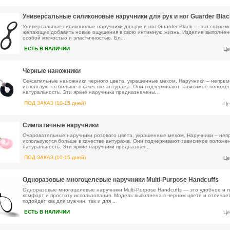
Универсальные силиконовые наручники для рук и ног Guarder Blac
Универсальные силиконовые наручники для рук и ног Guarder Black — это соврем
желающих добавить новые ощущения в свою интимную жизнь. Изделие выполнено 
особой мягкостью и эластичностью. Бл...
ЕСТЬ В НАЛИЧИИ
Це
Черные наножники
Сексапильные наножники черного цвета, украшенные мехом. Наручники – непрем
используются больше в качестве антуража. Они подчеркивают зависимое положен
натуральность. Эти яркие наручники предназначены...
ПОД ЗАКАЗ (10-15 дней)
Це
Симпатичные наручники
Очаровательные наручники розового цвета, украшенные мехом. Наручники – неп
используются больше в качестве антуража. Они подчеркивают зависимое положен
натуральность. Эти яркие наручники предназнач...
ПОД ЗАКАЗ (10-15 дней)
Це
Одноразовые многоцелевые наручники Multi-Purpose Handcuffs
Одноразовые многоцелевые наручники Multi-Purpose Handcuffs — это удобное и 
комфорт и простоту использования. Модель выполнена в черном цвете и отличае
подойдет как для мужчин, так и для ...
ЕСТЬ В НАЛИЧИИ
Це