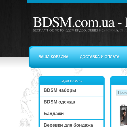
BDSM.com.ua -
БЕСПЛАТНОЕ ФОТО, БДСМ ВИДЕО
, ОБЩЕНИЕ (
ФОРУМ
),
ОНЛ
ВАША КОРЗИНА
ДОСТАВКА И ОПЛАТА
БДСМ ТОВАРЫ
BDSM наборы
BDSM одежда
Бандажи
Веревки для бондажа