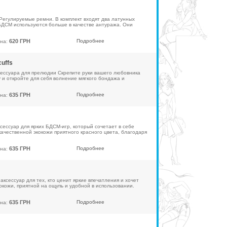
Регулируемые ремни. В комплект входят два латунных
 БДСМ используются больше в качестве антуража. Они
620 ГРН
Подробнее
на:
uffs
сессуара для прелюдии Скрепите руки вашего любовника
 и откройте для себя волнение мягкого бондажа и
635 ГРН
Подробнее
на:
сессуар для ярких БДСМ-игр, который сочетает в себе
чественной экокожи приятного красного цвета, благодаря
635 ГРН
Подробнее
на:
ксессуар для тех, кто ценит яркие впечатления и хочет
окожи, приятной на ощупь и удобной в использовании.
635 ГРН
Подробнее
на: