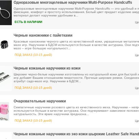
Одноразовые многоцелевые наручники Multi-Purpose Handcuffs
Одноразовые многоцелевые наручники Multi-Purpose Handcuffs — это удобный и п
фиксацию, комфорт и простоту использования. Белый цвет придает изделию акку
материал делает наручники удобными в...
ЕСТЬ В НАЛИЧИИ
Це
Черные наножники с пайетками
Красивые наножники черного цвета из качественной кожи, украшенные металлич
мазо игр. Наручники в БДСМ используются больше в качестве антуража. Они под
мазо – игре большую натуральност...
ПОД ЗАКАЗ (10-15 дней)
Це
Черные кожаные наручники из кожи
Широкие черно-белые наручники изготовлены из натуральной кожи для быстрой 
игр добавят Вашим отношениям пикантности. Прочные широкие ремни. Соединен
атрибут садо-мазо игр. Наручники в БДСМ...
ПОД ЗАКАЗ (10-15 дней)
Це
Очаровательные наручники
Симпатичные наручники розового цвета из качественного меха. Наручники – неп
используются больше в качестве антуража. Они подчеркивают зависимое положен
натуральность. Эти яркие наручники предназна...
ПОД ЗАКАЗ (10-15 дней)
Це
Черные кожаные наручники из эко кожи шырокие Leather Safe Hand